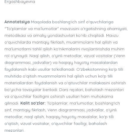
Ergashbayevna
Annotatsiya
Maqolada boshlang‘ich sinf o‘quvchilariga
“To‘plamlar va ma’lumotlar” mavzusini o‘rgatishning ahamiyati,
metodikasi va amaliy yondashuvlari ko‘rib chiqiladi. Mavzu
o‘quvchilarda mantiqiy fikrlash, muammolarni hal qilish va
ma’lumotlarni tahlil qilish ko‘nikmalarini rivojlantirishda muhim
rol o‘ynaydi. Naql qilish, o‘yinli metodlar, vizual vositalar (Venn
diagrammasi, jadvallar) va haqiqiy hayotiy masalalardan
foydalanish kabi usullar ta’kidlanadi. O‘zbekistonning ko‘p tilli
muhitida o‘qitish muammolarini hal qilish uchun ko‘p tilli
materiallardan foydalanish va o‘qituvchilar malakasini oshirish
bo‘yicha tavsiyalar beriladi. Dars rejalari, baholash mezonlari
va o‘quvchilar faolligini oshirish usullari ham muhokama
qilinadi.
Kalit so'zlar:
To‘plamlar, ma’lumotlar, boshlang‘ich
sinf, mantiqiy fikrlash, Venn diagrammasi, jadvallar, o‘yinli
metodlar, naql qilish, haqiqiy hayotiy masalalar, ko‘p tilli
o‘qitish, vizual vositalar, o‘quvchilar faolligi, baholash
mezonlari.