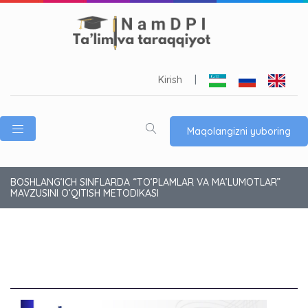
Kirish
|
Maqolangizni yuboring
BOSHLANG‘ICH SINFLARDA “TO‘PLAMLAR VA MA’LUMOTLAR”
MAVZUSINI O‘QITISH METODIKASI