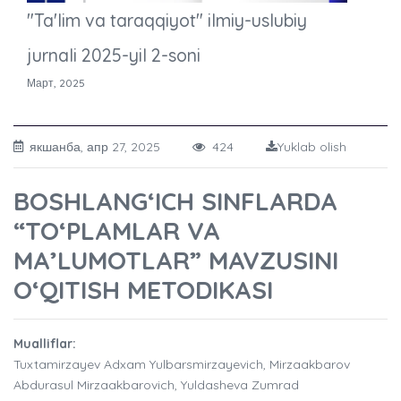
"Ta'lim va taraqqiyot" ilmiy-uslubiy
jurnali 2025-yil 2-soni
Март, 2025
якшанба, апр 27, 2025
424
Yuklab olish
BOSHLANG‘ICH SINFLARDA
“TO‘PLAMLAR VA
MA’LUMOTLAR” MAVZUSINI
O‘QITISH METODIKASI
Mualliflar:
Tuxtamirzayev Adxam Yulbarsmirzayevich, Mirzaakbarov
Abdurasul Mirzaakbarovich, Yuldasheva Zumrad