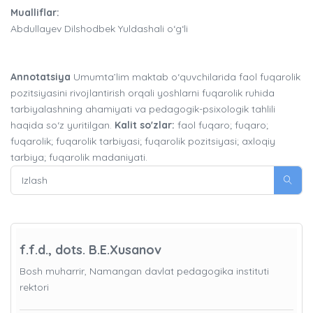
Mualliflar:
Abdullayev Dilshodbek Yuldashali o‘g‘li
Annotatsiya
Umumta’lim maktab o‘quvchilarida faol fuqarolik
pozitsiyasini rivojlantirish orqali yoshlarni fuqarolik ruhida
tarbiyalashning ahamiyati va pedagogik-psixologik tahlili
haqida so‘z yuritilgan.
Kalit so'zlar:
faol fuqaro; fuqaro;
fuqarolik; fuqarolik tarbiyasi; fuqarolik pozitsiyasi; axloqiy
tarbiya; fuqarolik madaniyati.
f.f.d., dots. B.E.Xusanov
Bosh muharrir, Namangan davlat pedagogika instituti
rektori