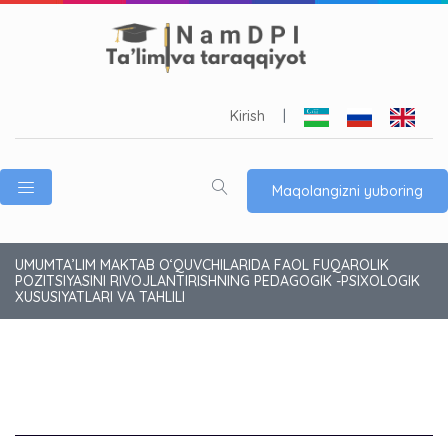
Kirish
|
Maqolangizni yuboring
UMUMTA’LIM MAKTAB O‘QUVCHILARIDA FAOL FUQAROLIK
POZITSIYASINI RIVOJLANTIRISHNING PEDAGOGIK -PSIXOLOGIK
XUSUSIYATLARI VA TAHLILI