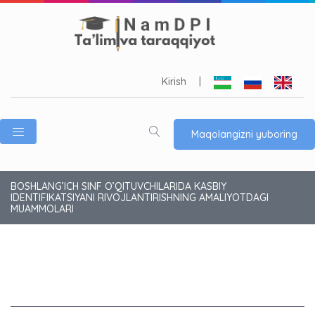
Kirish
|
Maqolangizni yuboring
BOSHLANG’ICH SINF O’QITUVCHILARIDA KASBIY
IDENTIFIKATSIYANI RIVOJLANTIRISHNING AMALIYOTDAGI
MUAMMOLARI