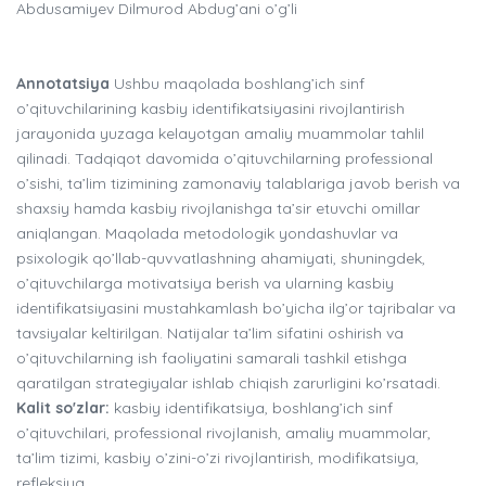
Abdusamiyev Dilmurod Abdug’ani o’g’li
Annotatsiya
Ushbu maqolada boshlang’ich sinf
o’qituvchilarining kasbiy identifikatsiyasini rivojlantirish
jarayonida yuzaga kelayotgan amaliy muammolar tahlil
qilinadi. Tadqiqot davomida o’qituvchilarning professional
o’sishi, ta’lim tizimining zamonaviy talablariga javob berish va
shaxsiy hamda kasbiy rivojlanishga ta’sir etuvchi omillar
aniqlangan. Maqolada metodologik yondashuvlar va
psixologik qo’llab-quvvatlashning ahamiyati, shuningdek,
o’qituvchilarga motivatsiya berish va ularning kasbiy
identifikatsiyasini mustahkamlash bo’yicha ilg’or tajribalar va
tavsiyalar keltirilgan. Natijalar ta’lim sifatini oshirish va
o’qituvchilarning ish faoliyatini samarali tashkil etishga
qaratilgan strategiyalar ishlab chiqish zarurligini ko’rsatadi.
Kalit so'zlar:
kasbiy identifikatsiya, boshlang’ich sinf
o’qituvchilari, professional rivojlanish, amaliy muammolar,
ta’lim tizimi, kasbiy o’zini-o’zi rivojlantirish, modifikatsiya,
refleksiya.