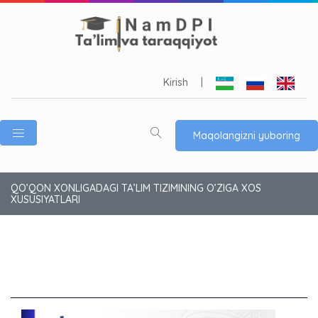
Kirish
|
Maqolangizni yuboring
QO’QON XONLIGADAGI TA’LIM TIZIMINING O’ZIGA XOS
XUSUSIYATLARI