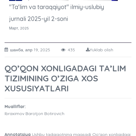
"Ta'lim va taraqqiyot" ilmiy-uslubiy
jurnali 2025-yil 2-soni
Март, 2025
шанба, апр 19, 2025
435
Yuklab olish
QO’QON XONLIGADAGI TA’LIM
TIZIMINING O’ZIGA XOS
XUSUSIYATLARI
Mualliflar:
Ibraximov Barotjon Botirovich
Annotatsiya
Ushbu tadqiqotning maqsadi Qo‘qon xonligidagi