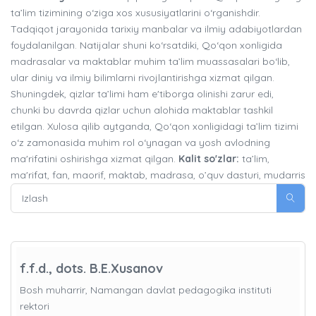
ta’lim tizimining o‘ziga xos xususiyatlarini o‘rganishdir.
Tadqiqot jarayonida tarixiy manbalar va ilmiy adabiyotlardan
foydalanilgan. Natijalar shuni ko‘rsatdiki, Qo‘qon xonligida
madrasalar va maktablar muhim ta’lim muassasalari bo‘lib,
ular diniy va ilmiy bilimlarni rivojlantirishga xizmat qilgan.
Shuningdek, qizlar ta’limi ham e'tiborga olinishi zarur edi,
chunki bu davrda qizlar uchun alohida maktablar tashkil
etilgan. Xulosa qilib aytganda, Qo‘qon xonligidagi ta’lim tizimi
o‘z zamonasida muhim rol o‘ynagan va yosh avlodning
ma'rifatini oshirishga xizmat qilgan.
Kalit so'zlar:
ta’lim,
ma'rifat, fan, maorif, maktab, madrasa, o’quv dasturi, mudarris
f.f.d., dots. B.E.Xusanov
Bosh muharrir, Namangan davlat pedagogika instituti
rektori