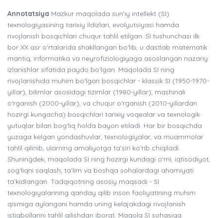
Annotatsiya
Mazkur maqolada sun’iy intellekt (SI)
texnologiyasining tarixiy ildizlari, evolyutsiyasi hamda
rivojlanish bosqichlari chuqur tahlil etilgan. SI tushunchasi ilk
bor XX asr o'rtalarida shakllangan bo‘lib, u dastlab matematik
mantiq, informatika va neyrofiziologiyaga asoslangan nazariy
izlanishlar sifatida paydo bo‘lgan. Maqolada SI ning
rivojlanishida muhim bo‘lgan bosqichlar - klassik SI (1950-1970-
yillar), bilimlar asosidagi tizimlar (1980-yillar), mashinali
o‘rganish (2000-yillar), va chuqur o‘rganish (2010-yillardan
hozirgi kungacha) bosqichlari tarixiy voqealar va texnologik
yutuqlar bilan bog‘liq holda bayon etiladi. Har bir bosqichda
yuzaga kelgan yondashuvlar, texnologiyalar, va muammolar
tahlil qilinib, ularning amaliyotga ta’siri ko‘rib chiqiladi.
Shuningdek, maqolada SI ning hozirgi kundagi o‘rni, iqtisodiyot,
sog‘liqni saqlash, ta’lim va boshqa sohalardagi ahamiyati
ta’kidlangan. Tadqiqotning asosiy maqsadi - SI
texnologiyalarining qanday qilib inson faoliyatining muhim
qismiga aylangani hamda uning kelajakdagi rivojlanish
istiqbollarini tahlil qilishdan iborat. Maqola SI sohasiga