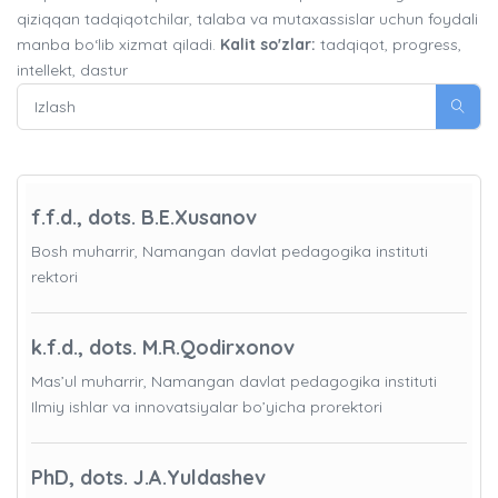
qiziqqan tadqiqotchilar, talaba va mutaxassislar uchun foydali
manba bo‘lib xizmat qiladi.
Kalit so'zlar:
tadqiqot, progress,
intellekt, dastur
f.f.d., dots. B.E.Xusanov
Bosh muharrir, Namangan davlat pedagogika instituti
rektori
k.f.d., dots. M.R.Qodirxonov
Mas’ul muharrir, Namangan davlat pedagogika instituti
Ilmiy ishlar va innovatsiyalar bo’yicha prorektori
PhD, dots. J.A.Yuldashev