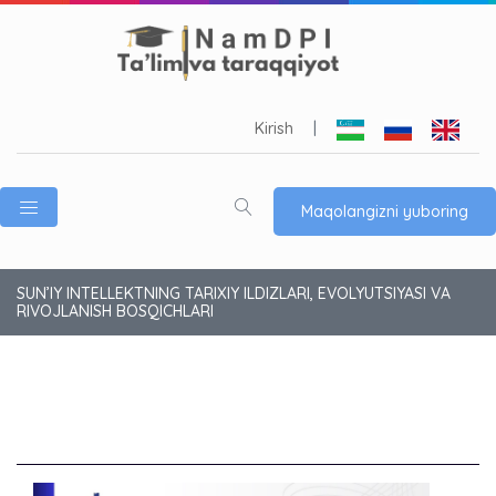
Kirish
|
Maqolangizni yuboring
SUN’IY INTELLEKTNING TARIXIY ILDIZLARI, EVOLYUTSIYASI VA
RIVOJLANISH BOSQICHLARI