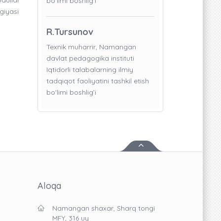
bo'limi boshlig’i
giyasi
R.Tursunov
Texnik muharrir, Namangan
davlat pedagogika instituti
Iqtidorli talabalarning ilmiy
tadqiqot faoliyatini tashkil etish
bo'limi boshlig’i
Aloqa
Namangan shaxar, Sharq tongi
MFY, 316 uy