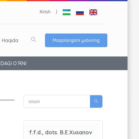
Kirish
|
l Haqida
Maqolangizni yuboring
DAGI O`RNI
f.f.d., dots. B.E.Xusanov