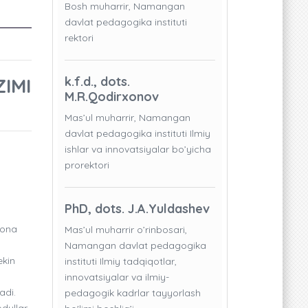
Bosh muharrir, Namangan
davlat pedagogika instituti
rektori
IMI
k.f.d., dots.
M.R.Qodirxonov
Mas’ul muharrir, Namangan
davlat pedagogika instituti Ilmiy
ishlar va innovatsiyalar bo’yicha
prorektori
PhD, dots. J.A.Yuldashev
xona
Mas’ul muharrir o’rinbosari,
Namangan davlat pedagogika
ekin
instituti Ilmiy tadqiqotlar,
innovatsiyalar va ilmiy-
adi.
pedagogik kadrlar tayyorlash
dullar