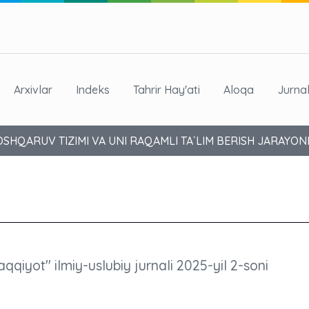
Arxivlar
Indeks
Tahrir Hay'ati
Aloqa
Jurna
SHQARUV TIZIMI VA UNI RAQAMLI TA`LIM BERISH JARAYONI
aqqiyot" ilmiy-uslubiy jurnali 2025-yil 2-soni