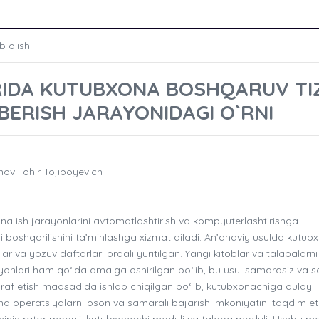
b olish
RIDA KUTUBXONA BOSHQARUV TIZ
 BERISH JARAYONIDAGI O`RNI
v Tohir Tojiboyevich
a ish jarayonlarini avtomatlashtirish va kompyuterlashtirishga
imli boshqarilishini ta’minlashga xizmat qiladi. An’anaviy usulda kutub
ar va yozuv daftarlari orqali yuritilgan. Yangi kitoblar va talabalarni
rayonlari ham qo‘lda amalga oshirilgan bo‘lib, bu usul samarasiz va s
f etish maqsadida ishlab chiqilgan bo‘lib, kutubxonachiga qulay
cha operatsiyalarni oson va samarali bajarish imkoniyatini taqdim et
ministrator moduli, kutubxonachi moduli va talaba moduli. Ushbu mo