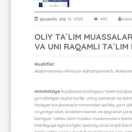
душанба, апр 14, 2025
445
Yukla
OLIY TA`LIM MUASSALA
VA UNI RAQAMLI TA`LIM
Mualliflar:
Abdumanonov Ahrorjon Adhamjonovich, Mukaramo
Annotatsiya
Kutubxona boshqaruv tizimi kutubxon
yo‘naltirilgan loyiha bo‘lib, uning samarali va tiz
faoliyati kutubxonachi tomonidan qo‘lda, ya’ni jildl
ro‘yxatga olish, kitoblarni berish va qaytarish ja
kechgan. Ushbu tizim mazkur muammolarni bartara
interfeysga ega bo‘lgan dasturiy ilova orqali bar
Tizim uchta asosiy modulli arxitekturaga ega: ad