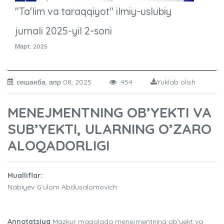
"Ta'lim va taraqqiyot" ilmiy-uslubiy
jurnali 2025-yil 2-soni
Март, 2025
сешанба, апр 08, 2025
454
Yuklab olish
MENEJMENTNING OB’YEKTI VA
SUB’YEKTI, ULARNING O’ZARO
ALOQADORLIGI
Mualliflar:
Nabiyev G’ulom Abdusalomovich
Annotatsiya
Mazkur maqolada menejmentning ob’yekt va