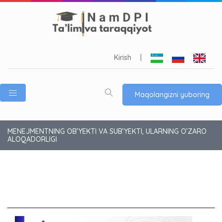
Kirish
|
Maqolangizni yuboring
MENEJMENTNING OB’YEKTI VA SUB’YEKTI, ULARNING O’ZARO
ALOQADORLIGI