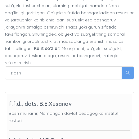
sub’yekt tushunchalari, ularning mohiyati hamda o‘zaro
bog’liqligi yoritilgan. Ob’yekt sifatida boshqariladigan resurslar
va jarayonlar ko‘rib chiqilgan, sub’yekt esa boshqaruv
jarayonini amalga oshiruvchi shaxs yoki guruh sifatida
tavsiflangan. Shuningdek, ob’yekt va sub’yektning samarali
hamkorligi orqali tashkilot maqsadlariga erishish masalasi
tahlil qilingan.
Kalit so'zlar:
Menejment, ob’yekt, sub’yekt,
boshqaruv, teskari aloqa, resurslar boshqaruvi, trategic
rejalashtirish.
f.f.d., dots. B.E.Xusanov
Bosh muharrir, Namangan davlat pedagogika instituti
rektori