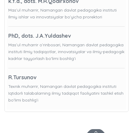
k.f.d., dots. M.R.Qodirxonov
Mas’ul muharrir, Namangan davlat pedagogika instituti
Ilmiy ishlar va innovatsiyalar bo’yicha prorektori
PhD, dots. J.A.Yuldashev
Mas’ul muharrir o’rinbosari, Namangan davlat pedagogika
instituti Ilmiy tadqiqotlar, innovatsiyalar va ilmiy-pedagogik
kadrlar tayyorlash bo'limi boshlig’i
R.Tursunov
Texnik muharrir, Namangan davlat pedagogika instituti
Iqtidorli talabalarning ilmiy tadqiqot faoliyatini tashkil etish
bo'limi boshlig’i