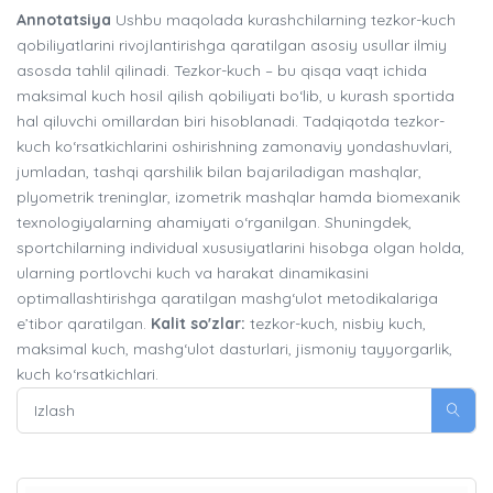
Annotatsiya
Ushbu maqolada kurashchilarning tezkor-kuch
qobiliyatlarini rivojlantirishga qaratilgan asosiy usullar ilmiy
asosda tahlil qilinadi. Tezkor-kuch – bu qisqa vaqt ichida
maksimal kuch hosil qilish qobiliyati bo‘lib, u kurash sportida
hal qiluvchi omillardan biri hisoblanadi. Tadqiqotda tezkor-
kuch ko‘rsatkichlarini oshirishning zamonaviy yondashuvlari,
jumladan, tashqi qarshilik bilan bajariladigan mashqlar,
plyometrik treninglar, izometrik mashqlar hamda biomexanik
texnologiyalarning ahamiyati o‘rganilgan. Shuningdek,
sportchilarning individual xususiyatlarini hisobga olgan holda,
ularning portlovchi kuch va harakat dinamikasini
optimallashtirishga qaratilgan mashg‘ulot metodikalariga
e’tibor qaratilgan.
Kalit so'zlar:
tezkor-kuch, nisbiy kuch,
maksimal kuch, mashg‘ulot dasturlari, jismoniy tayyorgarlik,
kuch ko‘rsatkichlari.