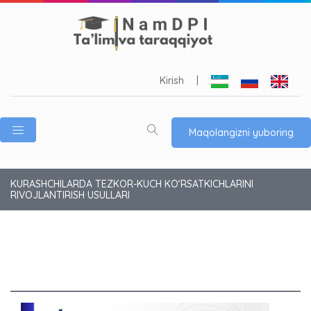
Kirish
|
Maqolangizni yuboring
KURASHCHILARDA TEZKOR-KUCH KO‘RSATKICHLARINI
RIVOJLANTIRISH USULLARI