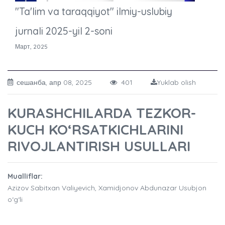
"Ta'lim va taraqqiyot" ilmiy-uslubiy
jurnali 2025-yil 2-soni
Март, 2025
сешанба, апр 08, 2025
401
Yuklab olish
KURASHCHILARDA TEZKOR-
KUCH KO‘RSATKICHLARINI
RIVOJLANTIRISH USULLARI
Mualliflar:
Azizov Sabitxan Valiyevich, Xamidjonov Abdunazar Usubjon
o‘g‘li