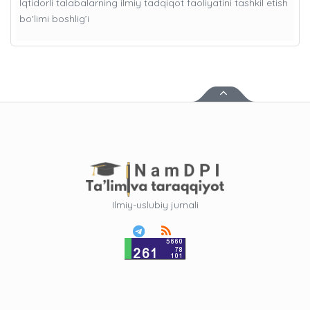
Iqtidorli talabalarning ilmiy tadqiqot faoliyatini tashkil etish
bo'limi boshlig’i
Ilmiy-uslubiy jurnali