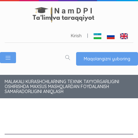
Kirish
|
Maqolangizni yuboring
MALAKALI KURASHCHILARNING TEXNIK TAYYORGARLIGINI
OSHIRISHDA MAXSUS MASHQLARDAN FOYDALANISH
SAMARADORLIGINI ANIQLASH