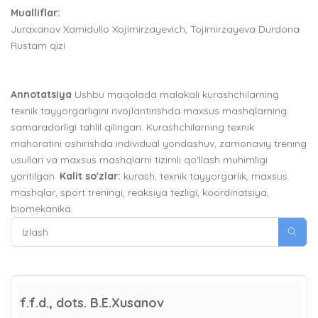
Mualliflar:
Juraxanov Xamidullo Xojimirzayevich, Tojimirzayeva Durdona
Rustam qizi
Annotatsiya
Ushbu maqolada malakali kurashchilarning
texnik tayyorgarligini rivojlantirishda maxsus mashqlarning
samaradorligi tahlil qilingan. Kurashchilarning texnik
mahoratini oshirishda individual yondashuv, zamonaviy trening
usullari va maxsus mashqlarni tizimli qo‘llash muhimligi
yoritilgan.
Kalit so'zlar:
kurash, texnik tayyorgarlik, maxsus
mashqlar, sport treningi, reaksiya tezligi, koordinatsiya,
biomekanika.
f.f.d., dots. B.E.Xusanov