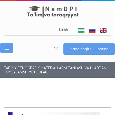
Kirish
|
Maqolangizni yuboring
TARIXIY-ETNOGRAFIK MATERIALLARNI TANLASH VA ULARDAN
FOYDALANISH METODLARI