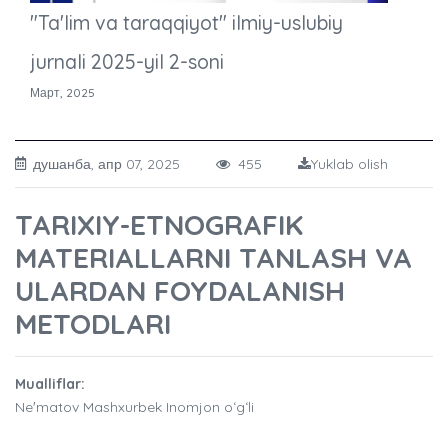
"Ta'lim va taraqqiyot" ilmiy-uslubiy
jurnali 2025-yil 2-soni
Март, 2025
душанба, апр 07, 2025
455
Yuklab olish
TARIXIY-ETNOGRAFIK
MATERIALLARNI TANLASH VA
ULARDAN FOYDALANISH
METODLARI
Mualliflar:
Neʼmatov Mashxurbek Inomjon oʻgʻli