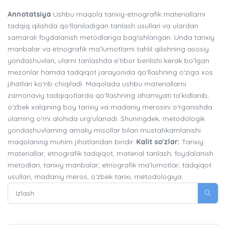
Annotatsiya
Ushbu maqola tarixiy-etnografik materiallarni
tadqiq qilishda qo‘llaniladigan tanlash usullari va ulardan
samarali foydalanish metodlariga bag‘ishlangan. Unda tarixiy
manbalar va etnografik ma’lumotlarni tahlil qilishning asosiy
yondashuvlari, ularni tanlashda e’tibor berilishi kerak bo‘lgan
mezonlar hamda tadqiqot jarayonida qo‘llashning o‘ziga xos
jihatlari ko‘rib chiqiladi. Maqolada ushbu materiallarni
zamonaviy tadqiqotlarda qo‘llashning ahamiyati ta’kidlanib,
o‘zbek xalqining boy tarixiy va madaniy merosini o‘rganishda
ularning o‘rni alohida urg‘ulanadi. Shuningdek, metodologik
yondashuvlarning amaliy misollar bilan mustahkamlanishi
maqolaning muhim jihatlaridan biridir.
Kalit so'zlar:
Tarixiy
materiallar, etnografik tadqiqot, material tanlash, foydalanish
metodlari, tarixiy manbalar, etnografik ma’lumotlar, tadqiqot
usullari, madaniy meros, o‘zbek tarixi, metodologiya.