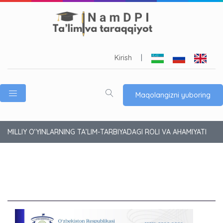
Kirish
|
Maqolangizni yuboring
MILLIY O‘YINLARNING TA’LIM-TARBIYADAGI ROLI VA AHAMIYATI