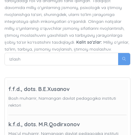
tarbiyadagi roli va ahamiyati tahlil qilingan. Tadqiqot
davomida milliy o‘yinlarning jismoniy, psixologik va ijtimoiy
rivojlanishga ta’siri, shuningdek, ularni ta’lim jarayoniga
integratsiya qilish imkoniyatlari o‘rganildi. Olingan natijalar
milliy o‘yinlarning o‘quvchilar jismoniy sifatlarini rivojlantirish,
ijtimoiy moslashuvini yaxshilash va tarbiyaviy jarayonlarga
ijobiy ta’sir ko‘rsatishini tasdiqlaydi.
Kalit so'zlar:
Milliy o‘yinlar,
ta’lim, tarbiya, jismoniy rivojlanish, ijtimoiy moslashuv.
f.f.d., dots. B.E.Xusanov
Bosh muharrir, Namangan davlat pedagogika instituti
rektori
k.f.d., dots. M.R.Qodirxonov
Mas’ul muharrir, Namangan davlat pedagogika instituti