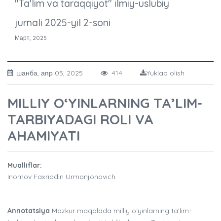
"Ta'lim va taraqqiyot" ilmiy-uslubiy
jurnali 2025-yil 2-soni
Март, 2025
шанба, апр 05, 2025
414
Yuklab olish
MILLIY O‘YINLARNING TA’LIM-
TARBIYADAGI ROLI VA
AHAMIYATI
Mualliflar:
Inomov Faxriddin Urmonjonovich
Annotatsiya
Mazkur maqolada milliy o‘yinlarning ta’lim-