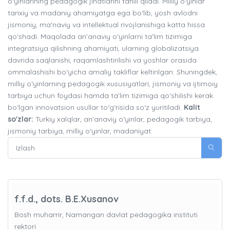
o‘yinlarining pedagogik jihatlarini tahlil qiladi. Milliy o‘yinlar
tarixiy va madaniy ahamiyatga ega bo‘lib, yosh avlodni
jismoniy, ma'naviy va intellektual rivojlanishiga katta hissa
qo‘shadi. Maqolada an'anaviy o‘yinlarni ta'lim tizimiga
integratsiya qilishning ahamiyati, ularning globalizatsiya
davrida saqlanishi, raqamlashtirilishi va yoshlar orasida
ommalashishi bo‘yicha amaliy takliflar keltirilgan. Shuningdek,
milliy o‘yinlarning pedagogik xususiyatlari, jismoniy va ijtimoiy
tarbiya uchun foydasi hamda ta'lim tizimiga qo‘shilishi kerak
bo‘lgan innovatsion usullar to‘g‘risida so‘z yuritiladi.
Kalit
so'zlar:
Turkiy xalqlar, an'anaviy o‘yinlar, pedagogik tarbiya,
jismoniy tarbiya, milliy o‘yinlar, madaniyat.
f.f.d., dots. B.E.Xusanov
Bosh muharrir, Namangan davlat pedagogika instituti
rektori