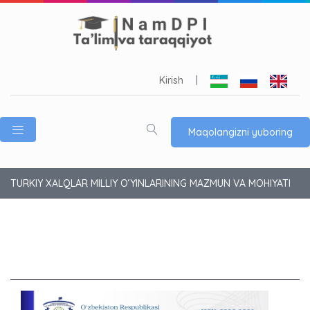
Kirish
|
Maqolangizni yuboring
TURKIY XALQLAR MILLIY O‘YINLARINING MAZMUN VA MOHIYATI