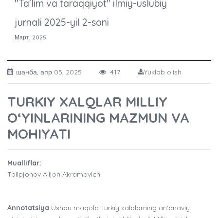
"Ta'lim va taraqqiyot" ilmiy-uslubiy
jurnali 2025-yil 2-soni
Март, 2025
шанба, апр 05, 2025
417
Yuklab olish
TURKIY XALQLAR MILLIY
O‘YINLARINING MAZMUN VA
MOHIYATI
Mualliflar:
Talipjonov Alijon Akramovich
Annotatsiya
Ushbu maqola Turkiy xalqlarning an'anaviy