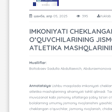
шанба, апр 05, 2025
395
Yuklab 
IMKONIYATI CHEKLANGA
O‘QUVCHILARINING JISM
ATLETIKA MASHQLARINI
Mualliflar:
Boltobaev Sadulla Abdullaevich, Abduraxmonova
Annotatsiya
Ushbu maqolada imkoniyati cheklangan
atletika mashqlarining ahamiyati tahlil qilinadi. T
muvozanat kabi jismoniy sifatlarga ijobiy ta’siri o
bolalarning umumiy jismoniy rivojlanishini yaxshi
cheklangan o‘quvchilar, jismoniy rivojlanish, chida