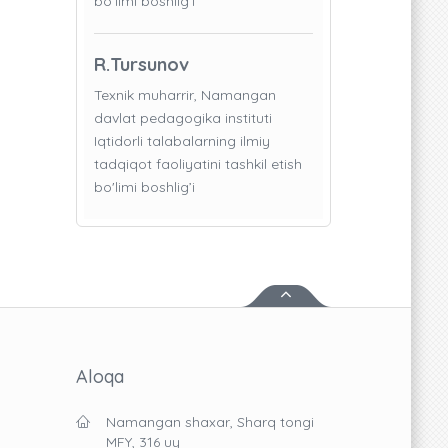
bo'limi boshlig’i
R.Tursunov
Texnik muharrir, Namangan
davlat pedagogika instituti
Iqtidorli talabalarning ilmiy
tadqiqot faoliyatini tashkil etish
bo'limi boshlig’i
Aloqa
Namangan shaxar, Sharq tongi
MFY, 316 uy