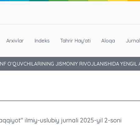
Arxivlar
Indeks
Tahrir Hay'ati
Aloqa
Jurna
NF O‘QUVCHILARINING JISMONIY RIVOJLANISHIDA YENGIL 
aqqiyot" ilmiy-uslubiy jurnali 2025-yil 2-soni