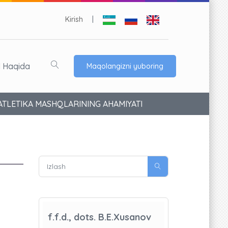
Kirish
|
l Haqida
Maqolangizni yuboring
ATLETIKA MASHQLARINING AHAMIYATI
f.f.d., dots. B.E.Xusanov