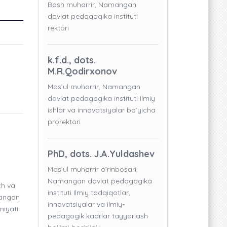
Bosh muharrir, Namangan
davlat pedagogika instituti
rektori
k.f.d., dots.
M.R.Qodirxonov
Mas’ul muharrir, Namangan
davlat pedagogika instituti Ilmiy
ishlar va innovatsiyalar bo’yicha
prorektori
PhD, dots. J.A.Yuldashev
Mas’ul muharrir o’rinbosari,
Namangan davlat pedagogika
ch va
instituti Ilmiy tadqiqotlar,
klangan
innovatsiyalar va ilmiy-
niyati
pedagogik kadrlar tayyorlash