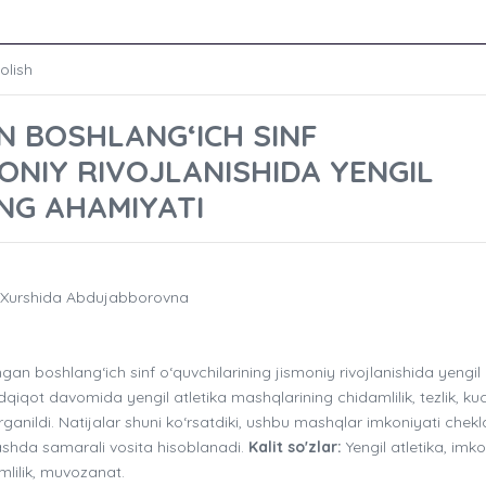
olish
N BOSHLANG‘ICH SINF
ONIY RIVOJLANISHIDA YENGIL
NG AHAMIYATI
 Xurshida Abdujabborovna
 boshlang‘ich sinf o‘quvchilarining jismoniy rivojlanishida yengil
adqiqot davomida yengil atletika mashqlarining chidamlilik, tezlik, ku
‘rganildi. Natijalar shuni ko‘rsatdiki, ushbu mashqlar imkoniyati che
lashda samarali vosita hisoblanadi.
Kalit so'zlar:
Yengil atletika, imko
mlilik, muvozanat.