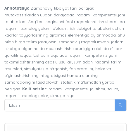
Annotatsiya
Zamonaviy tibbiyot fani bo‘lajak
mutaxassislardan yuqori darajadagi raqamli kompetentsiyani
talab qiladi. Sog‘liqni saqlashni faol raqamlashtirish sharoitida
raqamli texnologiyalarni o‘zlashtirish tibbiyot talabalari uchun
kadrlar tayyorlashning ajralmas elementiga aylanmoqda. Shu
bilan birga ta’lim jarayonini zamonaviy raqamli imkoniyatlarni
hisobga olgan holda moslashtirish zarurligiga alohida e’tibor
qaratilmoqda. Ushbu maqolada raqamli kompetentsiyani
takomillashtirishning asosiy usullari, jumladan, raqamli ta'lim
resurslari, simulyatsiya o‘rganish, fanlararo loyihalar va
o‘yinlashtirishning integratsiyasi hamda ularning
samaradorligini tasdiqlovchi statistik ma'lumotlari yoritib
berilgan.
Kalit so'zlar:
raqamli kompetentsiya, tibbiy ta'lim,
raqamli texnologiyalar, simulyatsiya