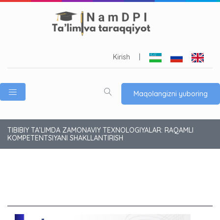
Kirish
|
Maqolangizni yuboring
TIBIBIY TA’LIMDA ZAMONAVIY TEXNOLOGIYALAR: RAQAMLI
KOMPETENTSIYANI SHAKLLANTIRISH