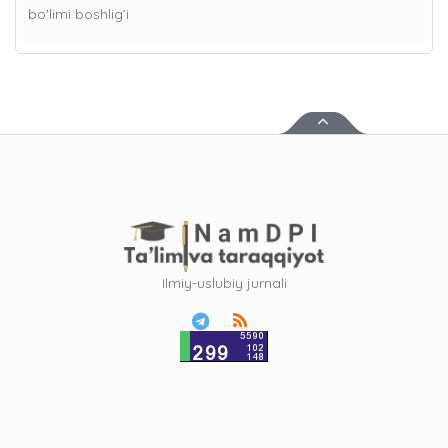
bo'limi boshlig’i
Ilmiy-uslubiy jurnali