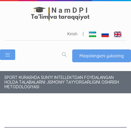
Kirish
|
Maqolangizni yuboring
SPORT KURАSHDА SUN'IY INTELLEKTDАN FOYDАLАNGАN
HOLDА TАLАBАLАRNI JISMONIY TАYYORGАRLIGINI OSHIRISH
METODOLOGIYАSI