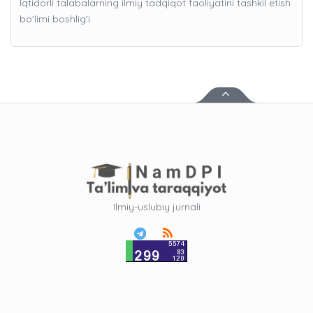
Iqtidorli talabalarning ilmiy tadqiqot faoliyatini tashkil etish
bo'limi boshlig’i
Ilmiy-uslubiy jurnali