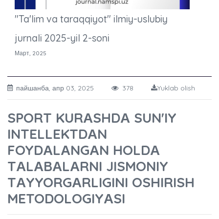
"Ta'lim va taraqqiyot" ilmiy-uslubiy
jurnali 2025-yil 2-soni
Март, 2025
пайшанба, апр 03, 2025
378
Yuklab olish
SPORT KURАSHDА SUN'IY
INTELLEKTDАN
FOYDАLАNGАN HOLDА
TАLАBАLАRNI JISMONIY
TАYYORGАRLIGINI OSHIRISH
METODOLOGIYАSI