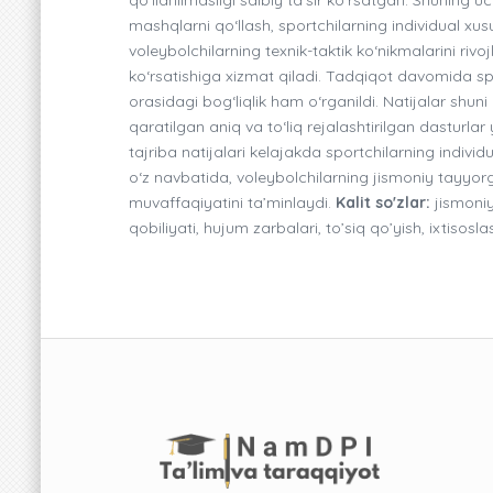
mashqlarni qo‘llash, sportchilarning individual xus
voleybolchilarning texnik-taktik ko‘nikmalarini ri
ko‘rsatishiga xizmat qiladi. Tadqiqot davomida sp
orasidagi bog‘liqlik ham o‘rganildi. Natijalar shun
qaratilgan aniq va to‘liq rejalashtirilgan dasturl
tajriba natijalari kelajakda sportchilarning individu
o‘z navbatida, voleybolchilarning jismoniy tayyorg
muvaffaqiyatini ta’minlaydi.
Kalit so'zlar:
jismoniy
qobiliyati, hujum zarbalari, to’siq qo’yish, ixtisosl