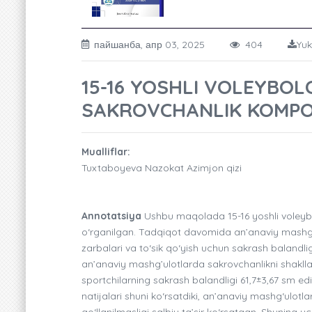
пайшанба, апр 03, 2025
404
Yuk
15-16 YOSHLI VOLEYBOLC
SAKROVCHANLIK KOMPON
Mualliflar:
Tuxtaboyeva Nazokat Azimjon qizi
Annotatsiya
Ushbu maqolada 15-16 yoshli voleybol
o‘rganilgan. Tadqiqot davomida an’anaviy mashg‘u
zarbalari va to‘sik qo‘yish uchun sakrash balandligi
an’anaviy mashg’ulotlarda sakrovchanlikni shakllan
sportchilarning sakrash balandligi 61,7±3,67 sm ed
natijalari shuni ko‘rsatdiki, an’anaviy mashg‘ulotl
qo‘llanilmasligi salbiy ta’sir ko‘rsatgan. Shuning 