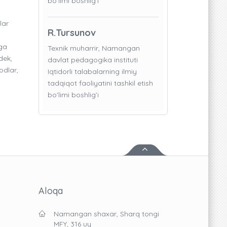
bo'limi boshlig’i
lar
R.Tursunov
hga
Texnik muharrir, Namangan
dek,
davlat pedagogika instituti
odlar,
Iqtidorli talabalarning ilmiy
tadqiqot faoliyatini tashkil etish
bo'limi boshlig’i
Aloqa
Namangan shaxar, Sharq tongi
MFY, 316 uy