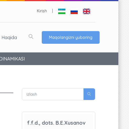
Kirish
|
l Haqida
Maqolangizni yuboring
DINAMIKASI
f.f.d., dots. B.E.Xusanov