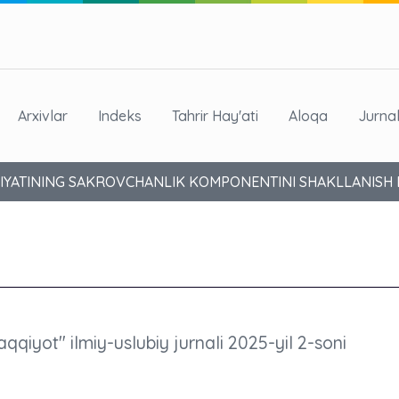
Arxivlar
Indeks
Tahrir Hay'ati
Aloqa
Jurna
ILIYATINING SAKROVCHANLIK KOMPONENTINI SHAKLLANISH 
aqqiyot" ilmiy-uslubiy jurnali 2025-yil 2-soni