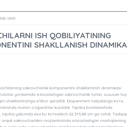
lab olish
HILARNI ISH QOBILIYATINING
ENTINI SHAKLLANISH DINAMIKA
chilarning sakrovchanlik komponentini shakllantirish dinamikasi
lotlar yordamida ixtisoslashgan sakrovchanlik turlari, xususan hu
ni shakllantirishga e’tibor qaratildi. Eksperiment natijalariga ko‘ra,
tirishda muhim o‘zgarishlar kuzatildi. Tajriba boshlanishida
i, tajriba yakunida esa bu ko‘rsatkich 62,3±3,88 sm ga oshdi. Tadqiq
ar orqali sakrovchanlikni rivojlantirishda ixtisoslashgan mashqlarning
uchun, kelgusida, sakrovchanlikni shakllantirishda tabaqalashtirilgan