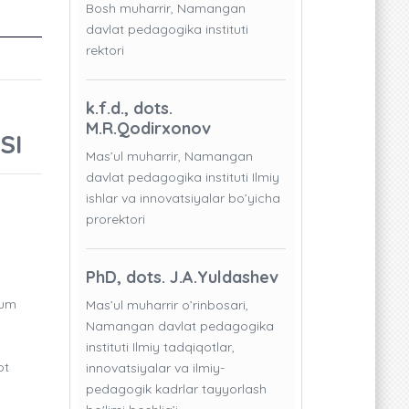
Bosh muharrir, Namangan
davlat pedagogika instituti
rektori
k.f.d., dots.
M.R.Qodirxonov
SI
Mas’ul muharrir, Namangan
davlat pedagogika instituti Ilmiy
ishlar va innovatsiyalar bo’yicha
prorektori
PhD, dots. J.A.Yuldashev
jum
Mas’ul muharrir o’rinbosari,
Namangan davlat pedagogika
instituti Ilmiy tadqiqotlar,
ot
innovatsiyalar va ilmiy-
pedagogik kadrlar tayyorlash