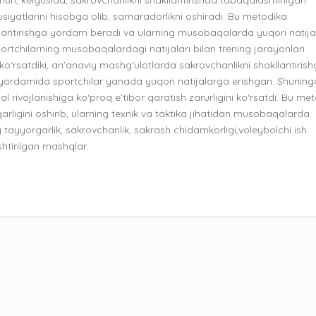
usiyatlarini hisobga olib, samaradorlikni oshiradi. Bu metodika
vojlantirishga yordam beradi va ularning musobaqalarda yuqori natija
ortchilarning musobaqalardagi natijalari bilan trening jarayonlari
i ko‘rsatdiki, an’anaviy mashg‘ulotlarda sakrovchanlikni shakllantiris
ar yordamida sportchilar yanada yuqori natijalarga erishgan. Shuning
al rivojlanishiga ko‘proq e’tibor qaratish zarurligini ko‘rsatdi. Bu met
arligini oshirib, ularning texnik va taktika jihatidan musobaqalarda
 tayyorgarlik, sakrovchanlik, sakrash chidamkorligi,voleybolchi ish
ashtirilgan mashqlar.