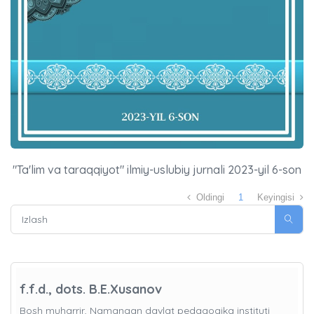
"Ta'lim va taraqqiyot" ilmiy-uslubiy jurnali 2023-yil 6-son
Oldingi
1
Keyingisi
f.f.d., dots. B.E.Xusanov
Bosh muharrir, Namangan davlat pedagogika instituti