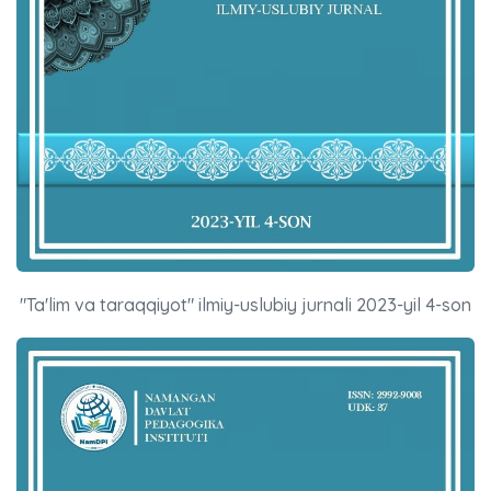
"Ta'lim va taraqqiyot" ilmiy-uslubiy jurnali 2023-yil 4-son