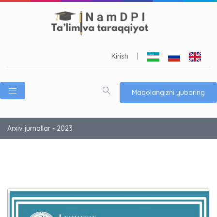
Kirish
|
Maqolangizni yuboring
Arxiv jurnallar - 2023