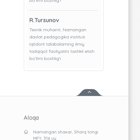
bo'limi boshlig’i
R.Tursunov
Texnik muharrir, Namangan
davlat pedagogika instituti
Iqtidorli talabalarning ilmiy
tadqiqot faoliyatini tashkil etish
bo'limi boshlig’i
Aloqa
Namangan shaxar, Sharq tongi
MFY, 316 uy