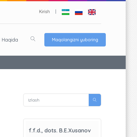
Kirish
|
l Haqida
Maqolangizni yuboring
f.f.d., dots. B.E.Xusanov