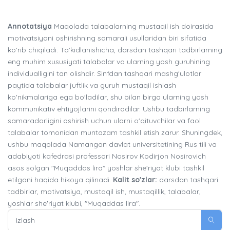
Annotatsiya
Maqolada talabalarning mustaqil ish doirasida
motivatsiyani oshirishning samarali usullaridan biri sifatida
ko'rib chiqiladi. Ta'kidlanishicha, darsdan tashqari tadbirlarning
eng muhim xususiyati talabalar va ularning yosh guruhining
individualligini tan olishdir. Sinfdan tashqari mashg'ulotlar
paytida talabalar juftlik va guruh mustaqil ishlash
ko'nikmalariga ega bo'ladilar, shu bilan birga ularning yosh
kommunikativ ehtiyojlarini qondiradilar. Ushbu tadbirlarning
samaradorligini oshirish uchun ularni o'qituvchilar va faol
talabalar tomonidan muntazam tashkil etish zarur. Shuningdek,
ushbu maqolada Namangan davlat universitetining Rus tili va
adabiyoti kafedrasi professori Nosirov Kodirjon Nosirovich
asos solgan "Muqaddas lira" yoshlar she'riyat klubi tashkil
etilgani haqida hikoya qilinadi.
Kalit so'zlar:
darsdan tashqari
tadbirlar, motivatsiya, mustaqil ish, mustaqillik, talabalar,
yoshlar she'riyat klubi, "Muqaddas lira".