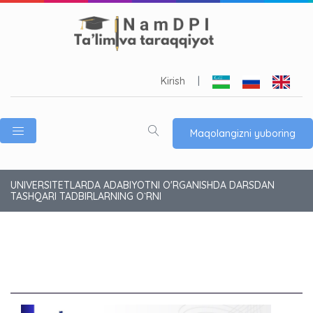
Kirish
|
Maqolangizni yuboring
UNIVERSITETLARDA ADABIYOTNI O'RGANISHDA DARSDAN
TASHQARI TADBIRLARNING O`RNI