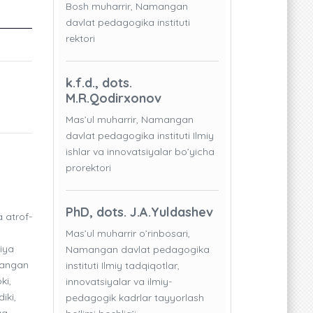
Bosh muharrir, Namangan
davlat pedagogika instituti
rektori
k.f.d., dots.
M.R.Qodirxonov
Mas’ul muharrir, Namangan
davlat pedagogika instituti Ilmiy
ishlar va innovatsiyalar bo’yicha
prorektori
PhD, dots. J.A.Yuldashev
a atrof-
Mas’ul muharrir o’rinbosari,
iya
Namangan davlat pedagogika
slangan
instituti Ilmiy tadqiqotlar,
ki,
innovatsiyalar va ilmiy-
iki,
pedagogik kadrlar tayyorlash
ya