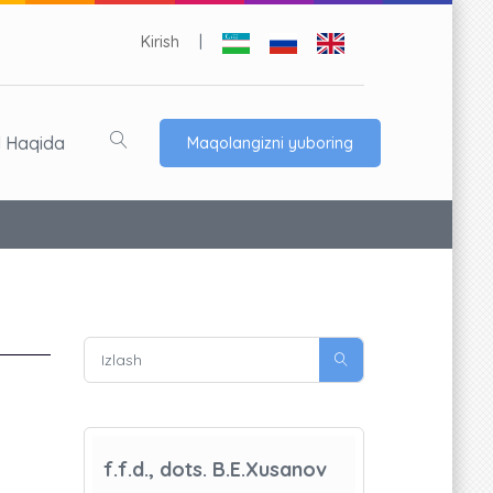
Kirish
|
l Haqida
Maqolangizni yuboring
f.f.d., dots. B.E.Xusanov