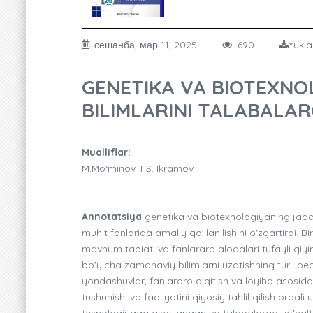
сешанба, мар 11, 2025
690
Yukla
GENETIKA VA BIOTEXNO
BILIMLARINI TALABALAR
Mualliflar:
M.Mo‘minov T.S. Ikramov
Annotatsiya
genetika va biotexnologiyaning jadal r
muhit fanlarida amaliy qo'llanilishini o'zgartirdi.
mavhum tabiati va fanlararo aloqalari tufayli qi
bo'yicha zamonaviy bilimlarni uzatishning turli pe
yondashuvlar, fanlararo o'qitish va loyiha asosida o
tushunishi va faoliyatini qiyosiy tahlil qilish orqal
texnologiyaga asoslangan va talabalarga yo'nalti