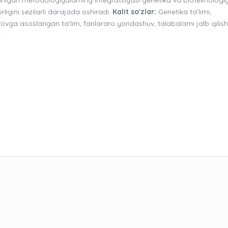
ligini sezilarli darajada oshiradi.
Kalit so'zlar:
Genetika ta'limi,
o'rovga asoslangan ta'lim, fanlararo yondashuv, talabalarni jalb qilish
 .