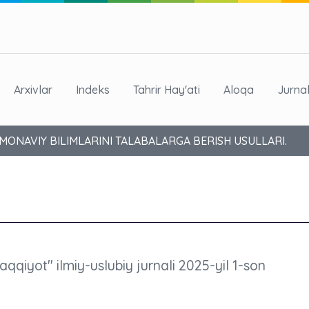
Arxivlar
Indeks
Tahrir Hay'ati
Aloqa
Jurna
ONAVIY BILIMLARINI TALABALARGA BERISH USULLARI.
raqqiyot" ilmiy-uslubiy jurnali 2025-yil 1-son