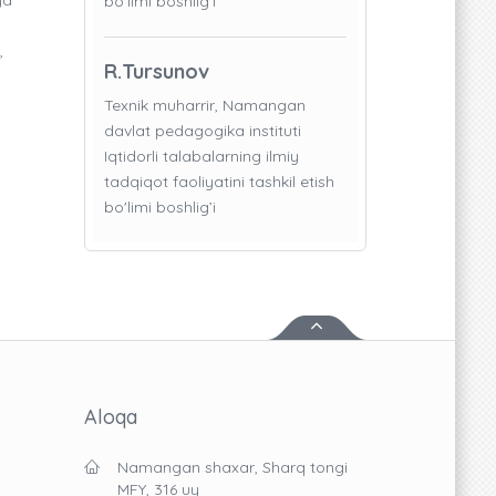
bo'limi boshlig’i
,
R.Tursunov
Texnik muharrir, Namangan
davlat pedagogika instituti
Iqtidorli talabalarning ilmiy
tadqiqot faoliyatini tashkil etish
bo'limi boshlig’i
Aloqa
Namangan shaxar, Sharq tongi
MFY, 316 uy