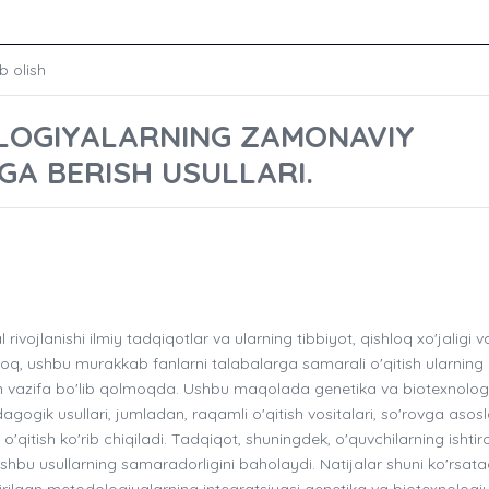
b olish
LOGIYALARNING ZAMONAVIY
GA BERISH USULLARI.
ivojlanishi ilmiy tadqiqotlar va ularning tibbiyot, qishloq xo'jaligi v
 Biroq, ushbu murakkab fanlarni talabalarga samarali o'qitish ularning
yin vazifa bo'lib qolmoqda. Ushbu maqolada genetika va biotexnolog
dagogik usullari, jumladan, raqamli o'qitish vositalari, so'rovga aso
'qitish ko'rib chiqiladi. Tadqiqot, shuningdek, o'quvchilarning ishtiro
i ushbu usullarning samaradorligini baholaydi. Natijalar shuni ko'rsatad
rilgan metodologiyalarning integratsiyasi genetika va biotexnologi