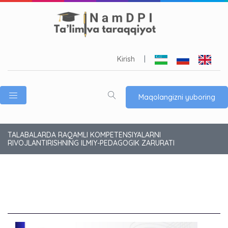
Kirish
|
Maqolangizni yuboring
TALABALARDA RAQAMLI KOMPETENSIYALARNI
RIVOJLANTIRISHNING ILMIY-PEDAGOGIK ZARURATI