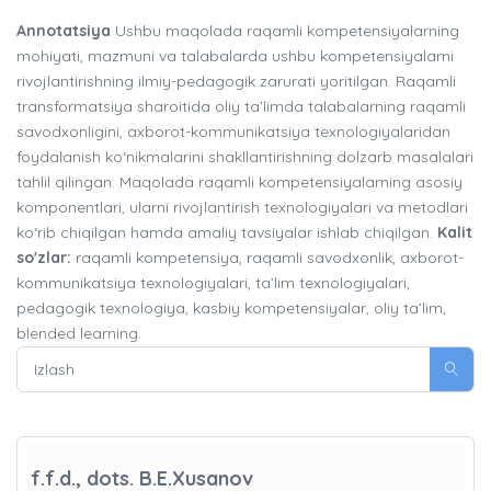
Annotatsiya
Ushbu maqolada raqamli kompetensiyalarning
mohiyati, mazmuni va talabalarda ushbu kompetensiyalarni
rivojlantirishning ilmiy-pedagogik zarurati yoritilgan. Raqamli
transformatsiya sharoitida oliy ta’limda talabalarning raqamli
savodxonligini, axborot-kommunikatsiya texnologiyalaridan
foydalanish ko‘nikmalarini shakllantirishning dolzarb masalalari
tahlil qilingan. Maqolada raqamli kompetensiyalarning asosiy
komponentlari, ularni rivojlantirish texnologiyalari va metodlari
ko‘rib chiqilgan hamda amaliy tavsiyalar ishlab chiqilgan.
Kalit
so'zlar:
raqamli kompetensiya, raqamli savodxonlik, axborot-
kommunikatsiya texnologiyalari, ta’lim texnologiyalari,
pedagogik texnologiya, kasbiy kompetensiyalar, oliy ta’lim,
blended learning.
f.f.d., dots. B.E.Xusanov