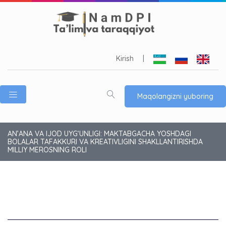
Kirish
|
Maqolangizni yuboring
AN’ANA VA IJOD UYG‘UNLIGI: MAKTABGACHA YOSHDAGI
BOLALAR TAFAKKURI VA KREATIVLIGINI SHAKLLANTIRISHDA
MILLIY MEROSNING ROLI