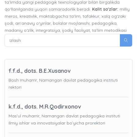
ta’limda yangi pedagogik texnologiyalar bilan birgalikda
qo‘llanilganda yuqori samaradorlik beradi.
Kalit so'zlar:
milliy
meros, kreativlik, maktabgacha ta’lim, tafakkur, xalq og‘zaki
ijodi, an’anaviy o‘yinlar, bolalar rivojlanishi, pedagogika,
madaniy o‘zlik, integratsiya, ijodiy faoliyat, ta’lim metodikasi
f.f.d., dots. B.E.Xusanov
Bosh muharrir, Namangan davlat pedagogika instituti
rektori
k.f.d., dots. M.R.Qodirxonov
Mas’ul muharrir, Namangan davlat pedagogika instituti
Ilmiy ishlar va innovatsiyalar bo’yicha prorektori