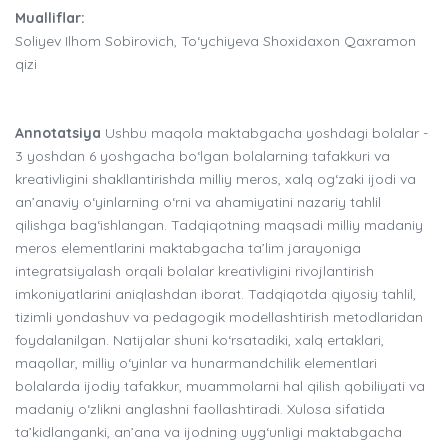
Mualliflar:
Soliyev Ilhom Sobirovich, To‘ychiyeva Shoxidaxon Qaxramon
qizi
Annotatsiya
Ushbu maqola maktabgacha yoshdagi bolalar -
3 yoshdan 6 yoshgacha bo‘lgan bolalarning tafakkuri va
kreativligini shakllantirishda milliy meros, xalq og‘zaki ijodi va
an’anaviy o‘yinlarning o‘rni va ahamiyatini nazariy tahlil
qilishga bag‘ishlangan. Tadqiqotning maqsadi milliy madaniy
meros elementlarini maktabgacha ta’lim jarayoniga
integratsiyalash orqali bolalar kreativligini rivojlantirish
imkoniyatlarini aniqlashdan iborat. Tadqiqotda qiyosiy tahlil,
tizimli yondashuv va pedagogik modellashtirish metodlaridan
foydalanilgan. Natijalar shuni ko‘rsatadiki, xalq ertaklari,
maqollar, milliy o‘yinlar va hunarmandchilik elementlari
bolalarda ijodiy tafakkur, muammolarni hal qilish qobiliyati va
madaniy o‘zlikni anglashni faollashtiradi. Xulosa sifatida
ta’kidlanganki, an’ana va ijodning uyg‘unligi maktabgacha