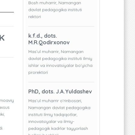
Bosh muharrir, Namangan
davlat pedagogika instituti
rektori
K
k.f.d., dots.
M.R.Qodirxonov
Mas’ul muharrir, Namangan
davlat pedagogika instituti Ilmiy
ishlar va innovatsiyalar bo’yicha
prorektori
PhD, dots. J.A.Yuldashev
jamoaviy
Mas’ul muharrir o’rinbosari,
axsus
Namangan davlat pedagogika
ki,
instituti Ilmiy tadqiqotlar,
innovatsiyalar va ilmiy-
i.
pedagogik kadrlar tayyorlash