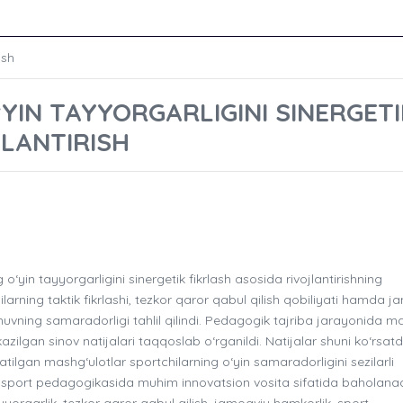
ish
YIN TAYYORGARLIGINI SINERGETI
JLANTIRISH
in tayyorgarligini sinergetik fikrlash asosida rivojlantirishning
larning taktik fikrlashi, tezkor qaror qabul qilish qobiliyati hamda 
huvning samaradorligi tahlil qilindi. Pedagogik tajriba jarayonida m
zilgan sinov natijalari taqqoslab o‘rganildi. Natijalar shuni ko‘rsatdi
aratilgan mashg‘ulotlar sportchilarning o‘yin samaradorligini sezilarli
sport pedagogikasida muhim innovatsion vosita sifatida baholanad
ayyorgarlik, tezkor qaror qabul qilish, jamoaviy hamkorlik, sport