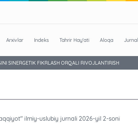
Arxivlar
Indeks
Tahrir Hay'ati
Aloqa
Jurna
NI SINERGETIK FIKRLASH ORQALI RIVOJLANTIRISH
aqqiyot" ilmiy-uslubiy jurnali 2026-yil 2-soni