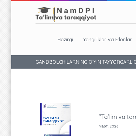
Hozirgi
Yangiliklar Va E'lonlar
GANDBOLCHILARNING O‘YIN TAYYORGARLIGI
"Ta'lim va tar
Март, 2026