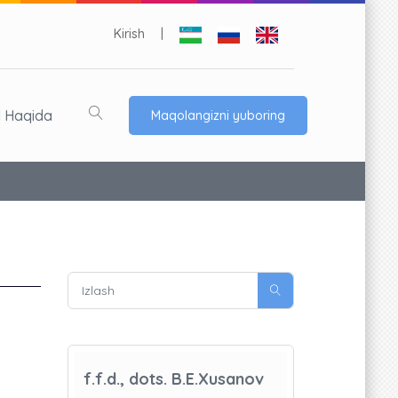
Kirish
|
l Haqida
Maqolangizni yuboring
f.f.d., dots. B.E.Xusanov