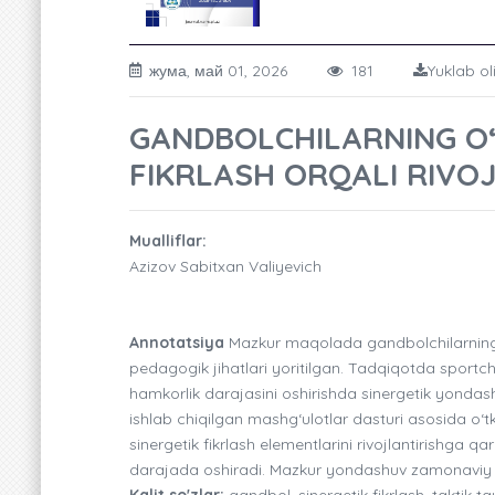
жума, май 01, 2026
181
Yuklab ol
GANDBOLCHILARNING O‘
FIKRLASH ORQALI RIVO
Mualliflar:
Azizov Sabitxan Valiyevich
Annotatsiya
Mazkur maqolada gandbolchilarning o‘y
pedagogik jihatlari yoritilgan. Tadqiqotda sportchi
hamkorlik darajasini oshirishda sinergetik yondas
ishlab chiqilgan mashg‘ulotlar dasturi asosida o‘tka
sinergetik fikrlash elementlarini rivojlantirishga q
darajada oshiradi. Mazkur yondashuv zamonaviy 
Kalit so'zlar:
gandbol, sinergetik fikrlash, taktik t