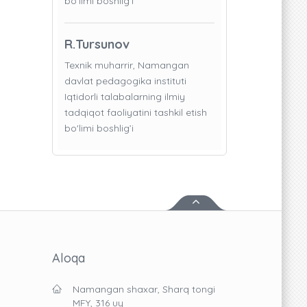
bo'limi boshlig’i
R.Tursunov
Texnik muharrir, Namangan
davlat pedagogika instituti
Iqtidorli talabalarning ilmiy
tadqiqot faoliyatini tashkil etish
bo'limi boshlig’i
Aloqa
Namangan shaxar, Sharq tongi
MFY, 316 uy