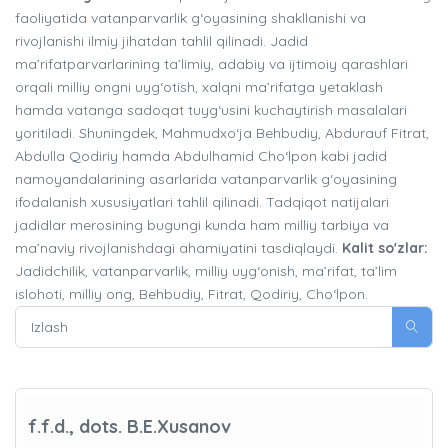
faoliyatida vatanparvarlik g‘oyasining shakllanishi va
rivojlanishi ilmiy jihatdan tahlil qilinadi. Jadid
ma’rifatparvarlarining ta’limiy, adabiy va ijtimoiy qarashlari
orqali milliy ongni uyg‘otish, xalqni ma’rifatga yetaklash
hamda vatanga sadoqat tuyg‘usini kuchaytirish masalalari
yoritiladi. Shuningdek, Mahmudxo‘ja Behbudiy, Abdurauf Fitrat,
Abdulla Qodiriy hamda Abdulhamid Cho‘lpon kabi jadid
namoyandalarining asarlarida vatanparvarlik g‘oyasining
ifodalanish xususiyatlari tahlil qilinadi. Tadqiqot natijalari
jadidlar merosining bugungi kunda ham milliy tarbiya va
ma’naviy rivojlanishdagi ahamiyatini tasdiqlaydi.
Kalit so'zlar:
Jadidchilik, vatanparvarlik, milliy uyg‘onish, ma’rifat, ta’lim
islohoti, milliy ong, Behbudiy, Fitrat, Qodiriy, Cho‘lpon.
f.f.d., dots. B.E.Xusanov