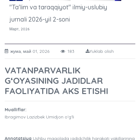
"Ta'lim va taraqqiyot" ilmiy-uslubiy
jurnali 2026-yil 2-soni
Март, 2026
жума, май 01, 2026
183
Yuklab olish
VATANPARVARLIK
G‘OYASINING JADIDLAR
FAOLIYATIDA AKS ETISHI
Mualliflar:
Ibragimov Lazizbek Umidjon o‘g‘li
Annotatsiya
Ushbu maqolada jadidchilik harakati vakillarining