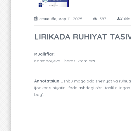
сешанба, мар 11, 2025
597
Yukla
LIRIKADA RUHIYAT TASIV
Mualliflar:
Karimboyeva Charos Ikrom qizi
Annotatsiya
Ushbu maqolada she’riyat va ruhiyat
ijodkor ruhiyatini ifodalashdagi o‘rni tahlil qilingan
bog‘.