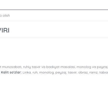
b olish
IRI
 munosabati, ruhiy tasvir va badiiyat masalasi, monolog va peyzaj
.
Kalit so'zlar:
Lirika, ruh, monolog, peyzaj, tasvir, obraz, ramz, tabiat