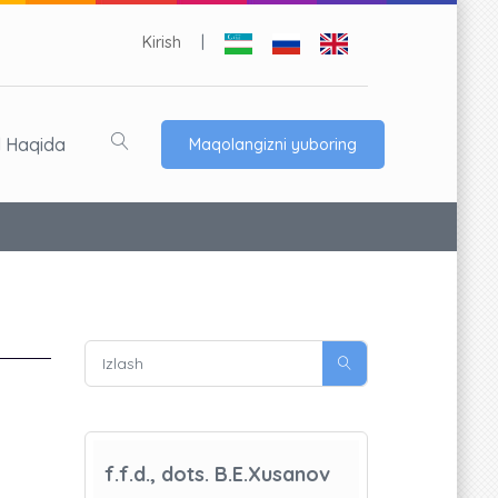
Kirish
|
l Haqida
Maqolangizni yuboring
f.f.d., dots. B.E.Xusanov