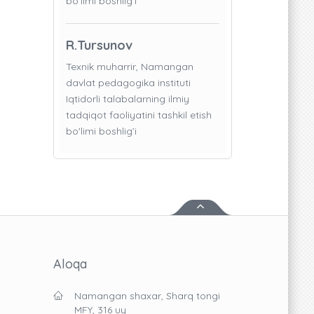
bo'limi boshlig’i
R.Tursunov
Texnik muharrir, Namangan
davlat pedagogika instituti
Iqtidorli talabalarning ilmiy
tadqiqot faoliyatini tashkil etish
bo'limi boshlig’i
Aloqa
Namangan shaxar, Sharq tongi
MFY, 316 uy