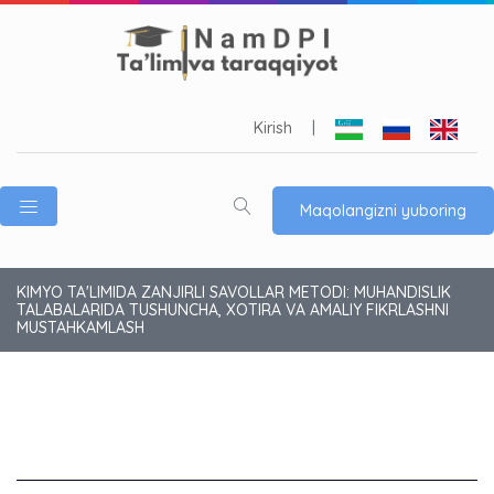
Kirish
|
Maqolangizni yuboring
KIMYO TA'LIMIDA ZANJIRLI SAVOLLAR METODI: MUHANDISLIK
TALABALARIDA TUSHUNCHA, XOTIRA VA AMALIY FIKRLASHNI
MUSTAHKAMLASH