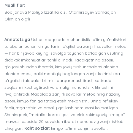
Mualliflar:
Boqijonova Maxliyo Izzatilla qizi, Otamirzayev Samadjon
Olimjon o’g’li
Annotatsiya
Ushbu maqolada muhandislik ta'lim yo'nalishlari
talabalari uchun kimyo fanini o'qitishda zanjirli savollar metodi
— har bir javob keyingi savolga tayanch bo'ladigan usulning
didaktik imkoniyatlari tahlil qilinadi. Tadqiqotning asosiy
g'oyasi shundan iboratki, kimyoviy tushunchalarni alohida-
alohida emas, balki mantiqiy bog'langan zanjir ko'rinishida
o'rgatish talabalar bilimini barqarorlashtiradi, xotirada
saqlashni kuchaytiradi va amaliy muhandislik fikrlashini
rivojlantiradi. Maqolada zanjirli savollar metodining nazariy
asosi, kimyo faniga tatbiq etish mexanizmi, uning refleksiv
faoliyatga ta'siri va amaliy qo'llash namunasi ko'rsatilgan.
Shuningdek, "metallar korroziyasi va elektrokimyoviy himoya"
mavzusi asosida 20 savoldan iborat namunaviy zanjir ishlab
chiqilgan.
Kalit so'zlar:
kimyo ta'limi, zanjirli savollar,