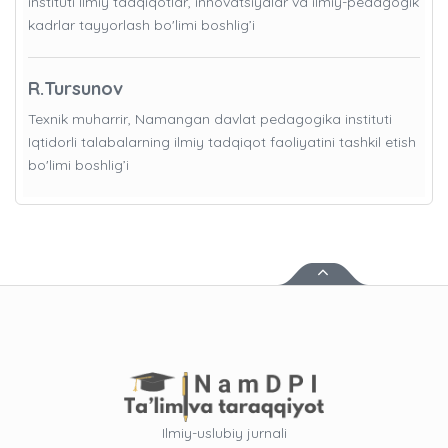
instituti Ilmiy tadqiqotlar, innovatsiyalar va ilmiy-pedagogik
kadrlar tayyorlash bo'limi boshlig’i
R.Tursunov
Texnik muharrir, Namangan davlat pedagogika instituti
Iqtidorli talabalarning ilmiy tadqiqot faoliyatini tashkil etish
bo'limi boshlig’i
Ilmiy-uslubiy jurnali