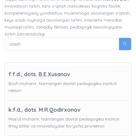
Innovatsion ta’lim, tarix o‘qitish metodikasi, kognitiv faollik,
kompetensiyaviy yondashuv, muammoga asoslangan o‘qitish,
keys-stadi, loyihaga asoslangan ta’lim, interaktiv metodlar,
mustaqil ta’lim, tanqidiy fikrlash, pedagogik texnologiyalar,
ta’lim samaradorligi
f.f.d., dots. B.E.Xusanov
Bosh muharrir, Namangan davlat pedagogika instituti
rektori
k.f.d., dots. M.R.Qodirxonov
Mas’ul muharrir, Namangan davlat pedagogika instituti
Ilmiy ishlar va innovatsiyalar bo’yicha prorektori