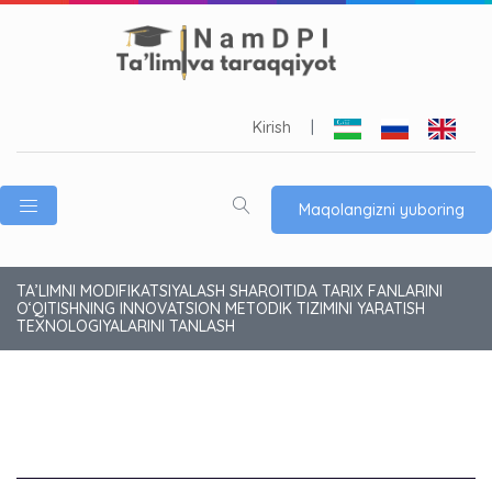
Kirish
|
Maqolangizni yuboring
TA’LIMNI MODIFIKATSIYALASH SHAROITIDA TARIX FANLARINI
O‘QITISHNING INNOVATSION METODIK TIZIMINI YARATISH
TEXNOLOGIYALARINI TANLASH