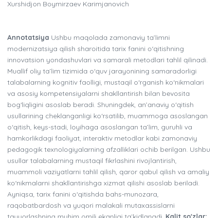
Xurshidjon Boymirzaev Karimjanovich
Annotatsiya
Ushbu maqolada zamonaviy ta’limni
modernizatsiya qilish sharoitida tarix fanini o‘qitishning
innovatsion yondashuvlari va samarali metodlari tahlil qilinadi.
Muallif oliy ta’lim tizimida o‘quv jarayonining samaradorligi
talabalarning kognitiv faolligi, mustaqil o‘rganish ko‘nikmalari
va asosiy kompetensiyalarni shakllantirish bilan bevosita
bog‘liqligini asoslab beradi. Shuningdek, an’anaviy o‘qitish
usullarining cheklanganligi ko‘rsatilib, muammoga asoslangan
o‘qitish, keys-stadi, loyihaga asoslangan ta’lim, guruhli va
hamkorlikdagi faoliyat, interaktiv metodlar kabi zamonaviy
pedagogik texnologiyalarning afzalliklari ochib berilgan. Ushbu
usullar talabalarning mustaqil fikrlashini rivojlantirish,
muammoli vaziyatlarni tahlil qilish, qaror qabul qilish va amaliy
ko‘nikmalarni shakllantirishga xizmat qilishi asoslab beriladi.
Ayniqsa, tarix fanini o‘qitishda bahs-munozara,
raqobatbardosh va yuqori malakali mutaxassislarni
tayyorlashning muhim omili ekanligi ta’kidlanadi.
Kalit so'zlar: