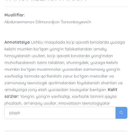
Mualliflar:
Abduraxmonov Dilmurodjon Tursunboyevich
Annotatsiya
Ushbu maqolada koʻp qavatli binolarda yuzaga
kelishi mumkin boʻlgan yongʻin falokatlaridan amaliy
himoyalanish usullari, koʻp qavatli binolarda yongʻindan
muhofazalanish tizimi talablari, shuningdek, yuzaga kelishi
mumkin boʻlgan muammolar yuzasidan zamonaviy yongʻin
xavfsizligi tizimida qoʻllanilishi zarur boʻlgan metodlar va
zamonaviy texnologik qurilmalardan foydalanish shartlari va
amaliyotga joriy etish yuzasidan tavsiyalar berilgan.
Kalit
so'zlar:
Yongʻin, yong‘in xavfsizligi, xavfsizlik tizimini qayta
jihozlash, anʼanaviy usullar, innovatsion texnologiyalar.