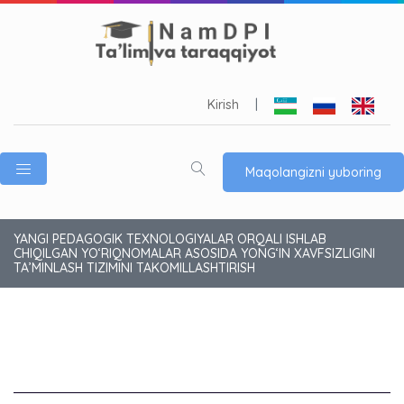
Kirish
|
Maqolangizni yuboring
YANGI PEDAGOGIK TEXNOLOGIYALAR ORQALI ISHLAB
CHIQILGAN YO‘RIQNOMALAR ASOSIDA YONG‘IN XAVFSIZLIGINI
TA’MINLASH TIZIMINI TAKOMILLASHTIRISH