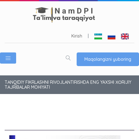
Kirish
|
Maqolangizni yuboring
TАNQIDIY FIKRLАSHNI RIVОJLАNTIRISHDA ENG YAXSHI ХОRIJIY
TАJRIBАLАR MOHIYATI