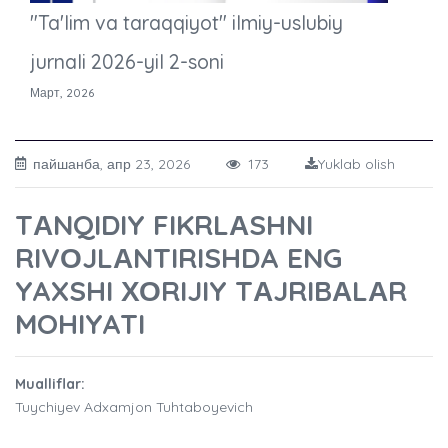
"Ta'lim va taraqqiyot" ilmiy-uslubiy
jurnali 2026-yil 2-soni
Март, 2026
пайшанба, апр 23, 2026
173
Yuklab olish
TАNQIDIY FIKRLАSHNI
RIVОJLАNTIRISHDA ENG
YAXSHI ХОRIJIY TАJRIBАLАR
MOHIYATI
Mualliflar:
Tuychiyev Adxamjon Tuhtaboyevich