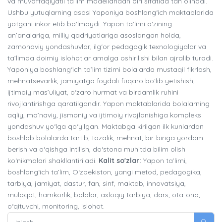
va muvaffaqiyatli ta’lim modellaridan biri sifatida tan olinadi.
Ushbu yutuqlarning asosi Yaponiya boshlang‘ich maktablarida
yotgani inkor etib bo‘lmaydi. Yapon ta’limi o‘zining
an’analariga, milliy qadriyatlariga asoslangan holda,
zamonaviy yondashuvlar, ilg‘or pedagogik texnologiyalar va
ta’limda doimiy islohotlar amalga oshirilishi bilan ajralib turadi.
Yaponiya boshlang‘ich ta’lim tizimi bolalarda mustaqil fikrlash,
mehnatsevarlik, jamiyatga foydali fuqaro bo‘lib yetishish,
ijtimoiy mas’uliyat, o‘zaro hurmat va birdamlik ruhini
rivojlantirishga qaratilgandir. Yapon maktablarida bolalarning
aqliy, ma’naviy, jismoniy va ijtimoiy rivojlanishiga kompleks
yondashuv yo‘lga qo‘yilgan. Maktabga kirilgan ilk kunlardan
boshlab bolalarda tartib, tozalik, mehnat, bir-biriga yordam
berish va o‘qishga intilish, do‘stona muhitda bilim olish
ko‘nikmalari shakllantiriladi.
Kalit so'zlar:
Yapon ta’limi,
boshlang‘ich ta’lim, O‘zbekiston, yangi metod, pedagogika,
tarbiya, jamiyat, dastur, fan, sinf, maktab, innovatsiya,
muloqot, hamkorlik, bolalar, axloqiy tarbiya, dars, ota-ona,
o‘qituvchi, monitoring, islohot.