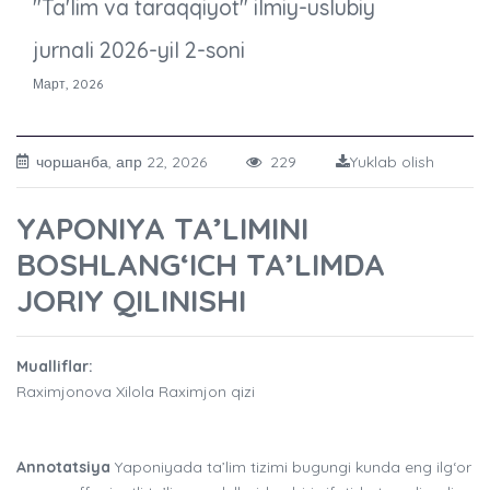
"Ta'lim va taraqqiyot" ilmiy-uslubiy
jurnali 2026-yil 2-soni
Март, 2026
чоршанба, апр 22, 2026
229
Yuklab olish
YAPONIYA TA’LIMINI
BOSHLANG‘ICH TA’LIMDA
JORIY QILINISHI
Mualliflar:
Raximjonova Xilola Raximjon qizi
Annotatsiya
Yaponiyada ta’lim tizimi bugungi kunda eng ilg‘or