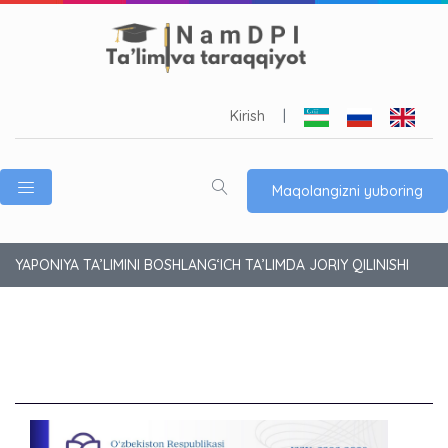
Kirish
|
Maqolangizni yuboring
YAPONIYA TA’LIMINI BOSHLANG‘ICH TA’LIMDA JORIY QILINISHI