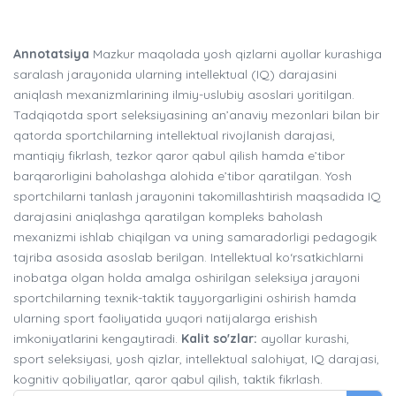
Annotatsiya
Mazkur maqolada yosh qizlarni ayollar kurashiga
saralash jarayonida ularning intellektual (IQ) darajasini
aniqlash mexanizmlarining ilmiy-uslubiy asoslari yoritilgan.
Tadqiqotda sport seleksiyasining an’anaviy mezonlari bilan bir
qatorda sportchilarning intellektual rivojlanish darajasi,
mantiqiy fikrlash, tezkor qaror qabul qilish hamda e’tibor
barqarorligini baholashga alohida e’tibor qaratilgan. Yosh
sportchilarni tanlash jarayonini takomillashtirish maqsadida IQ
darajasini aniqlashga qaratilgan kompleks baholash
mexanizmi ishlab chiqilgan va uning samaradorligi pedagogik
tajriba asosida asoslab berilgan. Intellektual ko‘rsatkichlarni
inobatga olgan holda amalga oshirilgan seleksiya jarayoni
sportchilarning texnik-taktik tayyorgarligini oshirish hamda
ularning sport faoliyatida yuqori natijalarga erishish
imkoniyatlarini kengaytiradi.
Kalit so'zlar:
ayollar kurashi,
sport seleksiyasi, yosh qizlar, intellektual salohiyat, IQ darajasi,
kognitiv qobiliyatlar, qaror qabul qilish, taktik fikrlash.