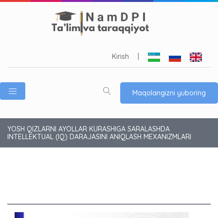
Kirish
|
Maqolangizni yuboring
YOSH QIZLARNI AYOLLAR KURASHIGA SARALASHDA
INTELLEKTUAL (IQ) DARAJASINI ANIQLASH MEXANIZMLARI