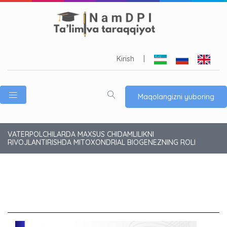
Kirish
|
Maqolangizni yuboring
VATERPOLCHILARDA MAXSUS CHIDAMLILIKNI
RIVOJLANTIRISHDA MITOXONDRIAL BIOGENEZNING ROLI