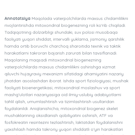
Annotatsiya
Maqolada vaterpolchilarda maxsus chidamlilikni
rivojlantirishda mitoxondrial biogenezning roli ko‘rib chiqiladi.
Tadqiqotning dolzarbligi shundaki, suv polosi musobaqa
faoliyati yuqori shiddat, intervalli yuklama, jismoniy qarshilik
hamda ortib boruvchi charchoq sharoitida texnik va taktik
harakatlarni takroran bajarish zarurati bilan tavsiflanadi.
Maqolaning maqsadi mitoxondrial biogenezning
vaterpolchilarda maxsus chidamlilikni oshirishga xizmat
qiluvchi hujayraviy mexanizm sifatidagi ahamiyatini nazariy
jihatdan asoslashdan iborat. Ishda sport fiziologiyasi, mushak
faoliyati bioenergetikasi, mitoxondrial moslashuv va sport
mashg‘ulotlari nazariyasiga oid ilmiy-uslubiy adabiyotlarni
tahlil qilish, umumlashtirish va tizimlashtirish usullaridan
foydalanildi. Aniqlanishicha, mitoxondrial biogenez skelet
mushaklarining oksidlanish qobiliyatini oshirish, ATF va
fosfokreatin resintezini tezlashtirish, laktatdan foydalanishni
yaxshilash hamda takroriy yuqori shiddatli o‘yin harakatlari