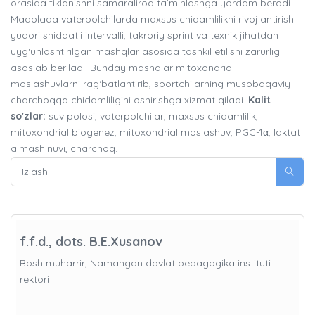
orasida tiklanishni samaraliroq ta’minlashga yordam beradi.
Maqolada vaterpolchilarda maxsus chidamlilikni rivojlantirish
yuqori shiddatli intervalli, takroriy sprint va texnik jihatdan
uyg‘unlashtirilgan mashqlar asosida tashkil etilishi zarurligi
asoslab beriladi. Bunday mashqlar mitoxondrial
moslashuvlarni rag‘batlantirib, sportchilarning musobaqaviy
charchoqqa chidamliligini oshirishga xizmat qiladi.
Kalit
so'zlar:
suv polosi, vaterpolchilar, maxsus chidamlilik,
mitoxondrial biogenez, mitoxondrial moslashuv, PGC-1α, laktat
almashinuvi, charchoq.
f.f.d., dots. B.E.Xusanov
Bosh muharrir, Namangan davlat pedagogika instituti
rektori