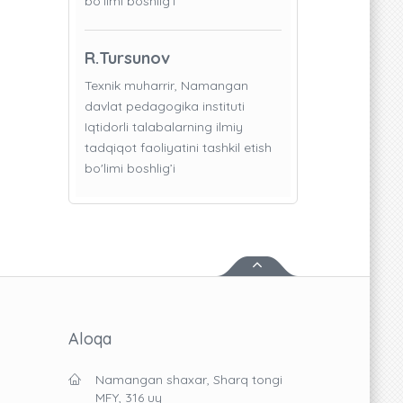
bo'limi boshlig’i
R.Tursunov
Texnik muharrir, Namangan
davlat pedagogika instituti
Iqtidorli talabalarning ilmiy
tadqiqot faoliyatini tashkil etish
bo'limi boshlig’i
Aloqa
Namangan shaxar, Sharq tongi
MFY, 316 uy