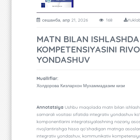
сешанба, апр 21, 2026
168
Yuklab
MATN BILAN ISHLASHD
KOMPETENSIYASINI RIV
YONDASHUV
Mualliflar:
Холдорова Кизлархон Мухаммадазим кизи
Annotatsiya
Ushbu maqolada matn bilan ishlashda
samarali vositasi sifatida integrativ yondashuv ko'
komponentlarini integratsiyalashning nazariy asos
rivojlantirishga hissa qo'shadigan matnga asoslangan
integrativ yondashuv, kommunikativ kompetensiya, ma