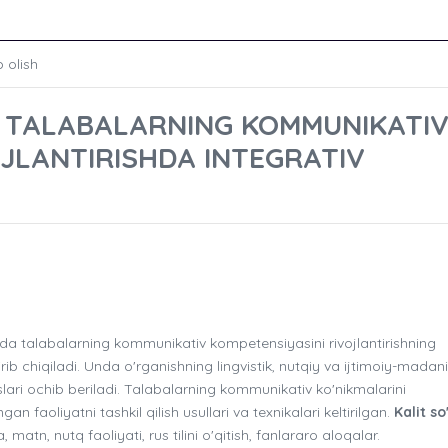
 olish
A TALABALARNING KOMMUNIKATI
OJLANTIRISHDA INTEGRATIV
 talabalarning kommunikativ kompetensiyasini rivojlantirishning
rib chiqiladi. Unda o'rganishning lingvistik, nutqiy va ijtimoiy-madan
lari ochib beriladi. Talabalarning kommunikativ ko'nikmalarini
 faoliyatni tashkil qilish usullari va texnikalari keltirilgan.
Kalit so
tn, nutq faoliyati, rus tilini o'qitish, fanlararo aloqalar.