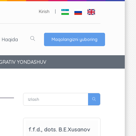
Kirish
|
l Haqida
Maqolangizni yuboring
EGRATIV YONDASHUV
f.f.d., dots. B.E.Xusanov