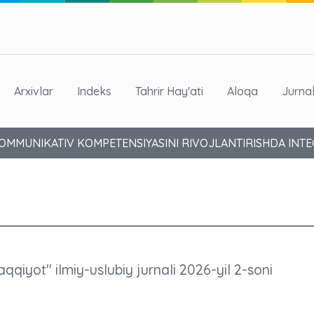
Arxivlar
Indeks
Tahrir Hay'ati
Aloqa
Jurna
OMMUNIKATIV KOMPETENSIYASINI RIVOJLANTIRISHDA INT
aqqiyot" ilmiy-uslubiy jurnali 2026-yil 2-soni