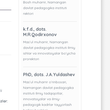
Bosh muharrir, Namangan
davlat pedagogika instituti
rektori
V
k.f.d., dots.
M.R.Qodirxonov
Mas’ul muharrir, Namangan
davlat pedagogika instituti Ilmiy
ishlar va innovatsiyalar bo’yicha
prorektori
PhD, dots. J.A.Yuldashev
Mas’ul muharrir o’rinbosari,
Namangan davlat pedagogika
iy
instituti Ilmiy tadqiqotlar,
innovatsiyalar va ilmiy-
'zlar:
pedagogik kadrlar tayyorlash