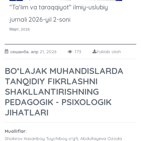
"Ta'lim va taraqqiyot" ilmiy-uslubiy
jurnali 2026-yil 2-soni
Март, 2026
сешанба, апр 21, 2026
173
Yuklab olish
BO‘LAJAK MUHANDISLARDA
TANQIDIY FIKRLASHNI
SHAKLLANTIRISHNING
PEDAGOGIK - PSIXOLOGIK
JIHATLARI
Mualliflar:
Shokirov Xasanboy Tuychiboy o‘g‘li, Abdullayeva Ozoda