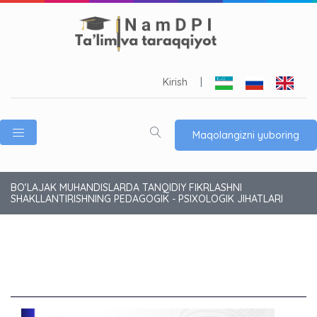
Kirish
|
Maqolangizni yuboring
BO‘LAJAK MUHANDISLARDA TANQIDIY FIKRLASHNI
SHAKLLANTIRISHNING PEDAGOGIK - PSIXOLOGIK JIHATLARI