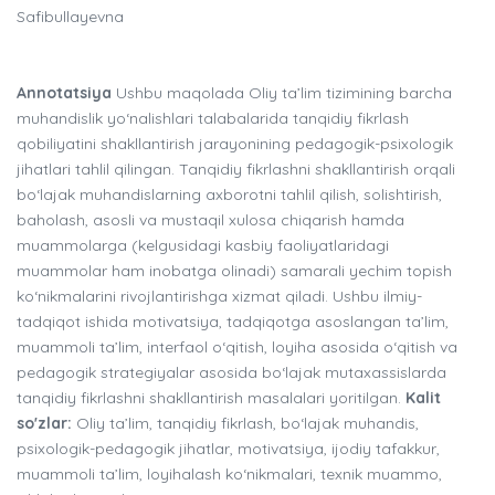
Safibullayevna
Annotatsiya
Ushbu maqolada Oliy ta’lim tizimining barcha
muhandislik yo‘nalishlari talabalarida tanqidiy fikrlash
qobiliyatini shakllantirish jarayonining pedagogik-psixologik
jihatlari tahlil qilingan. Tanqidiy fikrlashni shakllantirish orqali
bo‘lajak muhandislarning axborotni tahlil qilish, solishtirish,
baholash, asosli va mustaqil xulosa chiqarish hamda
muammolarga (kelgusidagi kasbiy faoliyatlaridagi
muammolar ham inobatga olinadi) samarali yechim topish
ko‘nikmalarini rivojlantirishga xizmat qiladi. Ushbu ilmiy-
tadqiqot ishida motivatsiya, tadqiqotga asoslangan ta’lim,
muammoli ta’lim, interfaol o‘qitish, loyiha asosida o‘qitish va
pedagogik strategiyalar asosida bo‘lajak mutaxassislarda
tanqidiy fikrlashni shakllantirish masalalari yoritilgan.
Kalit
so'zlar:
Oliy ta’lim, tanqidiy fikrlash, bo‘lajak muhandis,
psixologik-pedagogik jihatlar, motivatsiya, ijodiy tafakkur,
muammoli ta’lim, loyihalash ko‘nikmalari, texnik muammo,