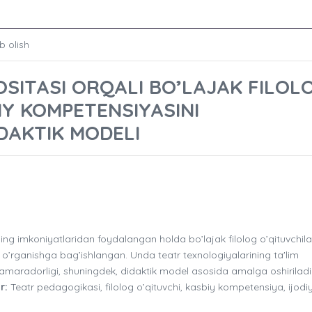
b olish
SITASI ORQALI BO’LAJAK FILOL
IY KOMPETENSIYASINI
DAKTIK MODELI
g imkoniyatlaridan foydalangan holda bo’lajak filolog o’qituvchila
i o’rganishga bag’ishlangan. Unda teatr texnologiyalarining ta'lim
y samaradorligi, shuningdek, didaktik model asosida amalga oshirilad
r:
Teatr pedagogikasi, filolog o’qituvchi, kasbiy kompetensiya, ijodi