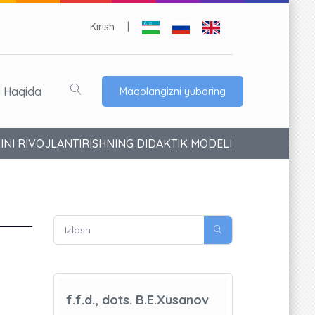
Kirish
|
l Haqida
Maqolangizni yuboring
INI RIVOJLANTIRISHNING DIDAKTIK MODELI
f.f.d., dots. B.E.Xusanov