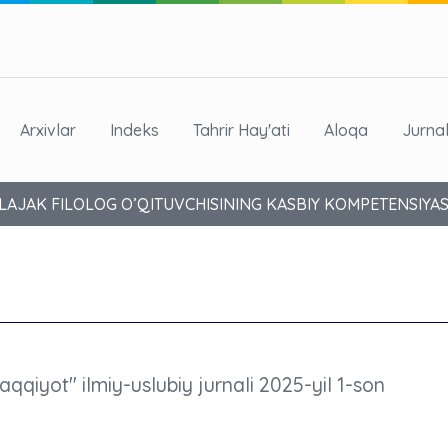
Arxivlar
Indeks
Tahrir Hay'ati
Aloqa
Jurna
’LAJAK FILOLOG O’QITUVCHISINING KASBIY KOMPETENSIYAS
raqqiyot" ilmiy-uslubiy jurnali 2025-yil 1-son