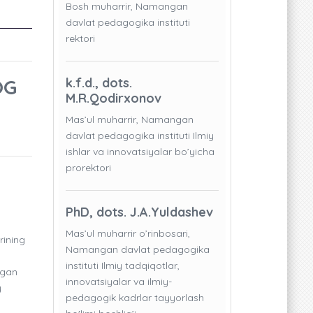
Bosh muharrir, Namangan
davlat pedagogika instituti
rektori
OG
k.f.d., dots.
M.R.Qodirxonov
Mas’ul muharrir, Namangan
davlat pedagogika instituti Ilmiy
ishlar va innovatsiyalar bo’yicha
prorektori
PhD, dots. J.A.Yuldashev
Mas’ul muharrir o’rinbosari,
rining
Namangan davlat pedagogika
instituti Ilmiy tadqiqotlar,
igan
innovatsiyalar va ilmiy-
y
pedagogik kadrlar tayyorlash