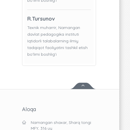
bo'limi boshlig’i
R.Tursunov
Texnik muharrir, Namangan
davlat pedagogika instituti
Iqtidorli talabalarning ilmiy
tadqiqot faoliyatini tashkil etish
bo'limi boshlig’i
Aloqa
Namangan shaxar, Sharq tongi
MFY, 316 uy