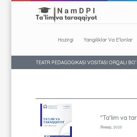
Hozirgi
Yangiliklar Va E'lonlar
TEATR PEDAGOGIKASI VOSITASI ORQALI BO
"Ta'lim va ta
Январ, 2025