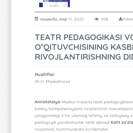
сешанба, мар 11, 2025
458
Yukla
TEATR PEDAGOGIKASI VO
O’QITUVCHISINING KASB
RIVOJLANTIRISHNING DI
Mualliflar:
Sh.O. Maxkamova
Annotatsiya
Mazkur maqola teatr pedagogikasinin
kasbiy kompetensiyasini rivojlantirish masalalarin
jarayonidagi o’rni, ularning ta'limiy va tarbiyavi
pedagogik yondashuvlar tahlil qilinadi
Kalit so'zla
rivojlanish, Kommunikativ ko‘nikmalar