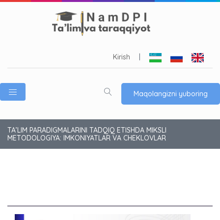
Kirish
|
Maqolangizni yuboring
TA’LIM PARADIGMALARINI TADQIQ ETISHDA MIKSLI
METODOLOGIYA: IMKONIYATLAR VA CHEKLOVLAR