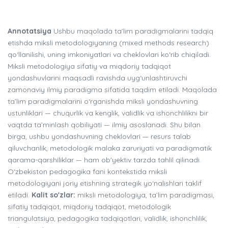
Annotatsiya
Ushbu maqolada ta’lim paradigmalarini tadqiq
etishda miksli metodologiyaning (mixed methods research)
qo‘llanilishi, uning imkoniyatlari va cheklovlari ko‘rib chiqiladi.
Miksli metodologiya sifatiy va miqdoriy tadqiqot
yondashuvlarini maqsadli ravishda uyg‘unlashtiruvchi
zamonaviy ilmiy paradigma sifatida taqdim etiladi. Maqolada
ta’lim paradigmalarini o‘rganishda miksli yondashuvning
ustunliklari — chuqurlik va kenglik, validlik va ishonchlilikni bir
vaqtda ta’minlash qobiliyati — ilmiy asoslanadi. Shu bilan
birga, ushbu yondashuvning cheklovlari — resurs talab
qiluvchanlik, metodologik malaka zaruriyati va paradigmatik
qarama-qarshiliklar — ham ob'yektiv tarzda tahlil qilinadi.
O‘zbekiston pedagogika fani kontekstida miksli
metodologiyani joriy etishning strategik yo‘nalishlari taklif
etiladi.
Kalit so'zlar:
miksli metodologiya, ta’lim paradigmasi,
sifatiy tadqiqot, miqdoriy tadqiqot, metodologik
triangulatsiya, pedagogika tadqiqotlari, validlik, ishonchlilik,