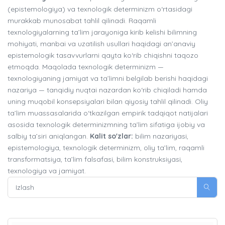
(epistemologiya) va texnologik determinizm o‘rtasidagi
murakkab munosabat tahlil qilinadi. Raqamli
texnologiyalarning ta’lim jarayoniga kirib kelishi bilimning
mohiyati, manbai va uzatilish usullari haqidagi an’anaviy
epistemologik tasavvurlarni qayta ko‘rib chiqishni taqozo
etmoqda. Maqolada texnologik determinizm —
texnologiyaning jamiyat va ta’limni belgilab berishi haqidagi
nazariya — tanqidiy nuqtai nazardan ko‘rib chiqiladi hamda
uning muqobil konsepsiyalari bilan qiyosiy tahlil qilinadi. Oliy
ta’lim muassasalarida o‘tkazilgan empirik tadqiqot natijalari
asosida texnologik determinizmning ta’lim sifatiga ijobiy va
salbiy ta’siri aniqlangan.
Kalit so'zlar:
bilim nazariyasi,
epistemologiya, texnologik determinizm, oliy ta’lim, raqamli
transformatsiya, ta’lim falsafasi, bilim konstruksiyasi,
texnologiya va jamiyat.