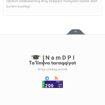
Iqtidorli talabalarning ilmiy tadqiqot faoliyatini tashkil etish
bo'limi boshlig’i
Ilmiy-uslubiy jurnali