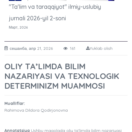
"Ta'lim va taraqqiyot" ilmiy-uslubiy
jurnali 2026-yil 2-soni
Март, 2026
сешанба, апр 21, 2026
161
Yuklab olish
OLIY TA’LIMDA BILIM
NAZARIYASI VA TEXNOLOGIK
DETERMINIZM MUAMMOSI
Mualliflar:
Rahimova Dildora Qodirjonovna
Annotatsiya
Ushbu maqolada oliy ta’limda bilim nazariyasi