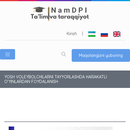
Kirish
|
Maqolangizni yuboring
YOSH VOLEYBOLCHILARNI TAYYORLASHDA HARAKATLI
O‘YINLARDAN FOYDALANISH