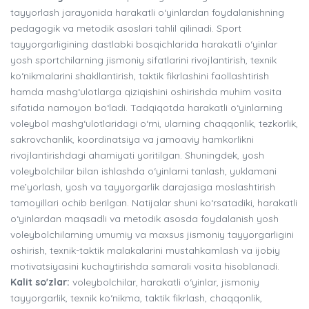
tayyorlash jarayonida harakatli o‘yinlardan foydalanishning
pedagogik va metodik asoslari tahlil qilinadi. Sport
tayyorgarligining dastlabki bosqichlarida harakatli o‘yinlar
yosh sportchilarning jismoniy sifatlarini rivojlantirish, texnik
ko‘nikmalarini shakllantirish, taktik fikrlashini faollashtirish
hamda mashg‘ulotlarga qiziqishini oshirishda muhim vosita
sifatida namoyon bo‘ladi. Tadqiqotda harakatli o‘yinlarning
voleybol mashg‘ulotlaridagi o‘rni, ularning chaqqonlik, tezkorlik,
sakrovchanlik, koordinatsiya va jamoaviy hamkorlikni
rivojlantirishdagi ahamiyati yoritilgan. Shuningdek, yosh
voleybolchilar bilan ishlashda o‘yinlarni tanlash, yuklamani
me’yorlash, yosh va tayyorgarlik darajasiga moslashtirish
tamoyillari ochib berilgan. Natijalar shuni ko‘rsatadiki, harakatli
o‘yinlardan maqsadli va metodik asosda foydalanish yosh
voleybolchilarning umumiy va maxsus jismoniy tayyorgarligini
oshirish, texnik-taktik malakalarini mustahkamlash va ijobiy
motivatsiyasini kuchaytirishda samarali vosita hisoblanadi.
Kalit so'zlar:
voleybolchilar, harakatli o‘yinlar, jismoniy
tayyorgarlik, texnik ko‘nikma, taktik fikrlash, chaqqonlik,