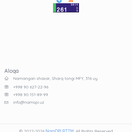
Aloqa
Namangan shaxar, Sharq tongi MFY, 316 uy
+998 90 627-22-96
+998 90 151-89-99
info@namspi.uz
© 2022-2026
NamDPI RTTM
. All Rights Reserved