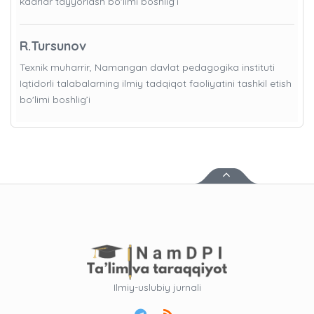
kadrlar tayyorlash bo'limi boshlig’i
R.Tursunov
Texnik muharrir, Namangan davlat pedagogika instituti
Iqtidorli talabalarning ilmiy tadqiqot faoliyatini tashkil etish
bo'limi boshlig’i
Ilmiy-uslubiy jurnali