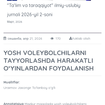
"Ta'lim va taraqqiyot" ilmiy-uslubiy
jurnali 2026-yil 2-soni
Март, 2026
сешанба, апр 21, 2026
170
Yuklab olish
YOSH VOLEYBOLCHILARNI
TAYYORLASHDA HARAKATLI
O‘YINLARDAN FOYDALANISH
Mualliflar:
Uraimov Jaxongir To‘lanboy o‘g‘li
Annotatsiya
Mazkur maqolada yosh voleybolchilarni