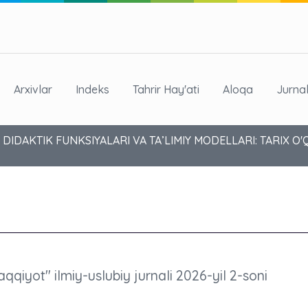
Arxivlar
Indeks
Tahrir Hay'ati
Aloqa
Jurna
IDAKTIK FUNKSIYALARI VA TA’LIMIY MODELLARI: TARIX O
aqqiyot" ilmiy-uslubiy jurnali 2026-yil 2-soni