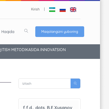
Kirish
|
l Haqida
Maqolangizni yuboring
'QITISH METODIKASIDA INNOVATSION
f.f.d., dots. B.E.Xusanov