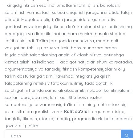
Tanqidiy fikrlash esa ma’lumotlarni tahlil qilish, baholash,
solishtirish va mustaqil xulosa chiqarish jarayoni sifatida talqin
qilinadi. Maqolada oliy ta’lim jarayonida argumentativ
yondashuv va tanqidiy fikrlash ko‘nikmalarini shakllantirishning
pedagogik va didaktik jihatlari ham muhim masala sifatida
ko‘rib chiqiladi. Ta’lim jarayonida munozara, muammoli
vaziyatlar, tahliliy yozuv va ilmiy bahs-munozaralardan
foydalanish talabalarning analitik fikrlashini rivojlantirishga
xizmat qilishi ta’kidlanadi. Tadqiqot natijalari shuni ko‘rsatadiki,
argumentatsiya va tanqidiy fikrlash kompetensiyalarini oliy
ta’lim dasturlariga tizimli ravishda integratsiya qilish
talabalarning refleksiv tafakkurini, ilmiy tadqiqotchilik
salohiyatini hamda samarali akademik muloqot ko‘nikmalarini
sezilarli darajada rivojlantiradi. Shu bois mazkur
kompetensiyalar zamonaviy ta’lim tizimining muhim tarkibiy
qismi sifatida qaralishi zarur.
Kalit so'zlar:
argumentatsiya,
tanqidiy fikrlash, ritorika, mantiq, pragma-dialektika, akademik
yozuv, oliy ta’lim.