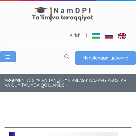
Kirish
|
Maqolangizni yuboring
ARGUMENTATSIYA VA TANQIDIY FIKRLASH: NAZARIY ASOSLAR
VA OLIY TA’LIMDA QO‘LLANILISHI