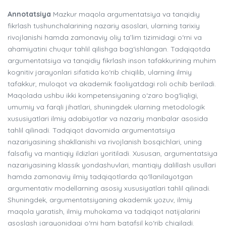
Annotatsiya
Mazkur maqola argumentatsiya va tanqidiy
fikrlash tushunchalarining nazariy asoslari, ularning tarixiy
rivojlanishi hamda zamonaviy oliy ta’lim tizimidagi o‘rni va
ahamiyatini chuqur tahlil qilishga bag‘ishlangan. Tadqiqotda
argumentatsiya va tanqidiy fikrlash inson tafakkurining muhim
kognitiv jarayonlari sifatida ko‘rib chiqilib, ularning ilmiy
tafakkur, muloqot va akademik faoliyatdagi roli ochib beriladi.
Maqolada ushbu ikki kompetensiyaning o‘zaro bog‘liqligi,
umumiy va farqli jihatlari, shuningdek ularning metodologik
xususiyatlari ilmiy adabiyotlar va nazariy manbalar asosida
tahlil qilinadi. Tadqiqot davomida argumentatsiya
nazariyasining shakllanishi va rivojlanish bosqichlari, uning
falsafiy va mantiqiy ildizlari yoritiladi. Xususan, argumentatsiya
nazariyasining klassik yondashuvlari, mantiqiy dalillash usullari
hamda zamonaviy ilmiy tadqiqotlarda qo‘llanilayotgan
argumentativ modellarning asosiy xususiyatlari tahlil qilinadi.
Shuningdek, argumentatsiyaning akademik yozuv, ilmiy
maqola yaratish, ilmiy muhokama va tadqiqot natijalarini
asoslash jarayonidagi o‘rni ham batafsil ko‘rib chiqiladi.