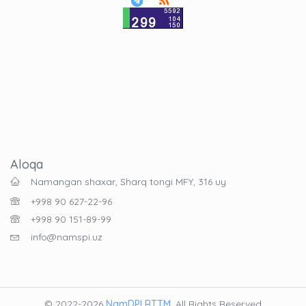
Aloqa
Namangan shaxar, Sharq tongi MFY, 316 uy
+998 90 627-22-96
+998 90 151-89-99
info@namspi.uz
© 2022-2026
NamDPI RTTM
. All Rights Reserved