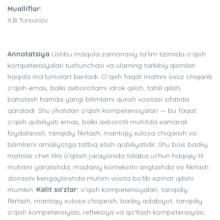
Mualliflar:
X.B.Tursunov
Annotatsiya
Ushbu maqola zamonaviy ta’lim tizimida o‘qish
kompetensiyalari tushunchasi va ularning tarkibiy qismlari
haqida ma’lumolart beriladi. O‘qish faqat matnni ovoz chiqarib
o‘qish emas, balki axborotlarni idrok qilish, tahlil qilish,
baholash hamda yangi bilimlarni qurish vositasi sifatida
qaraladi. Shu jihatdan o‘qish kompetensiyalari — bu faqat
o‘qish qobiliyati emas, balki axborotli muhitda samarali
foydalanish, tanqidiy fikrlash, mantiqiy xulosa chiqarish va
bilimlarni amaliyotga tatbiq etish qobiliyatidir. Shu bois badiiy
matnlar chet tilni o‘qitish jarayonida talaba uchun haqiqiy til
muhitini yaratishda, madaniy kontekstni anglashda va fikrlash
doirasini kengaytirishda muhim vosita bo‘lib xizmat qilishi
mumkin.
Kalit so'zlar:
o‘qish kompetensiyalari, tanqidiy
fikrlash, mantiqiy xulosa chiqarish, badiiy adabiyot, tanqidiy
o‘qish kompetensiyasi, refleksiya va qo‘llash kompetensiyasi,