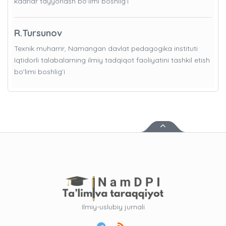
kadrlar tayyorlash bo'limi boshlig’i
R.Tursunov
Texnik muharrir, Namangan davlat pedagogika instituti
Iqtidorli talabalarning ilmiy tadqiqot faoliyatini tashkil etish
bo'limi boshlig’i
Ilmiy-uslubiy jurnali