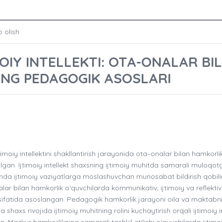
b olish
OIY INTELLEKTI: OTA-ONALAR BI
NG PEDAGOGIK ASOSLARI
oiy intellektini shakllantirish jarayonida ota–onalar bilan hamkorli
ilgan. Ijtimoiy intellekt shaxsning ijtimoiy muhitda samarali muloqot
i hamda ijtimoiy vaziyatlarga moslashuvchan munosabat bildirish qobili
alar bilan hamkorlik o‘quvchilarda kommunikativ, ijtimoiy va reflektiv
 sifatida asoslangan. Pedagogik hamkorlik jarayoni oila va maktabn
 shaxs rivojida ijtimoiy muhitning rolini kuchaytirish orqali ijtimoiy i
gan. Mazkur hamkorlikning samarali tashkil etilishi o‘quvchilarda ijtimo