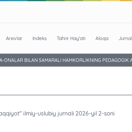
Arxivlar
Indeks
Tahrir Hay'ati
Aloqa
Jurna
OTA-ONALAR BILAN SAMARALI HAMKORLIKNING PEDAGOGIK 
aqqiyot" ilmiy-uslubiy jurnali 2026-yil 2-soni