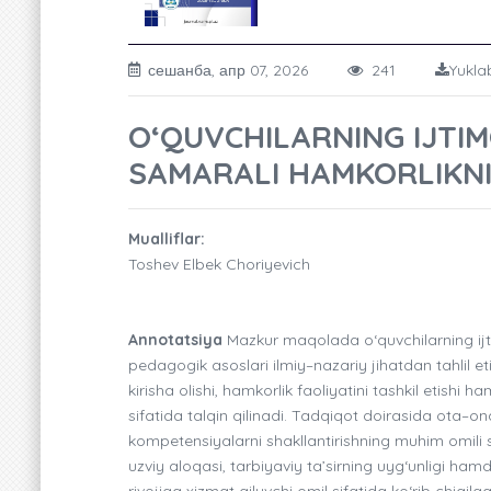
сешанба, апр 07, 2026
241
Yukla
O‘QUVCHILARNING IJTIM
SAMARALI HAMKORLIKNI
Mualliflar:
Toshev Elbek Choriyevich
Annotatsiya
Mazkur maqolada o‘quvchilarning ijtim
pedagogik asoslari ilmiy–nazariy jihatdan tahlil et
kirisha olishi, hamkorlik faoliyatini tashkil etish
sifatida talqin qilinadi. Tadqiqot doirasida ota–on
kompetensiyalarni shakllantirishning muhim omili
uzviy aloqasi, tarbiyaviy ta’sirning uyg‘unligi hamda
rivojiga xizmat qiluvchi omil sifatida ko‘rib chiqil