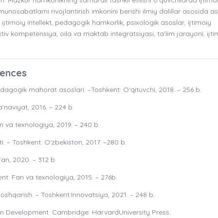
nosabatlarni rivojlantirish imkonini berishi ilmiy dalillar asosida a
ijtimoiy intellekt, pedagogik hamkorlik, psixologik asoslar, ijtimoiy
v kompetensiya, oila va maktab integratsiyasi, ta’lim jarayoni, ijti
rences
dagogik mahorat asoslari. –Toshkent: O‘qituvchi, 2018. – 256 b.
naviyat, 2016. – 224 b.
 va texnologiya, 2019. – 240 b.
. – Toshkent: O‘zbekiston, 2017. –280 b.
an, 2020. – 312 b.
nt: Fan va texnologiya, 2015. – 276b.
boshqarish. – Toshkent:Innovatsiya, 2021. – 248 b.
n Development. Cambridge: HarvardUniversity Press.