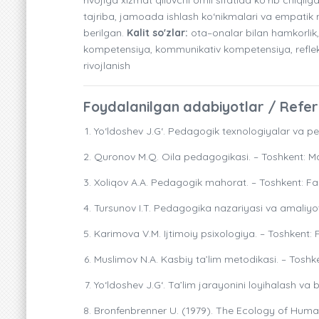
tajriba, jamoada ishlash ko‘nikmalari va empatik mu
berilgan.
Kalit so'zlar:
ota–onalar bilan hamkorlik, 
kompetensiya, kommunikativ kompetensiya, reflekti
rivojlanish
Foydalanilgan adabiyotlar / Refe
Yo‘ldoshev J.G‘. Pedagogik texnologiyalar va pe
Quronov M.Q. Oila pedagogikasi. – Toshkent: Ma’
Xoliqov A.A. Pedagogik mahorat. – Toshkent: Fan
Tursunov I.T. Pedagogika nazariyasi va amaliyoti
Karimova V.M. Ijtimoiy psixologiya. – Toshkent: F
Muslimov N.A. Kasbiy ta’lim metodikasi. – Toshke
Yo‘ldoshev J.G‘. Ta’lim jarayonini loyihalash va 
Bronfenbrenner U. (1979). The Ecology of Huma