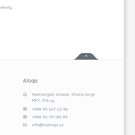
ersity
Aloqa
Namangan shaxar, Sharq tongi
MFY, 316 uy
+998 90 627-22-96
+998 90 151-89-99
info@namspi.uz