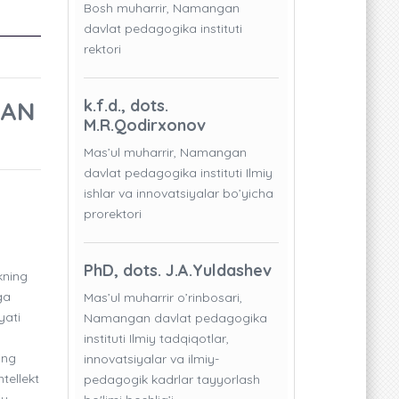
Bosh muharrir, Namangan
davlat pedagogika instituti
rektori
LAN
k.f.d., dots.
M.R.Qodirxonov
Mas’ul muharrir, Namangan
davlat pedagogika instituti Ilmiy
ishlar va innovatsiyalar bo’yicha
prorektori
PhD, dots. J.A.Yuldashev
kning
ga
Mas’ul muharrir o’rinbosari,
yati
Namangan davlat pedagogika
instituti Ilmiy tadqiqotlar,
ing
innovatsiyalar va ilmiy-
ntellekt
pedagogik kadrlar tayyorlash
iy