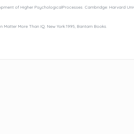
elopment of Higher PsychologicalProcesses. Cambridge: Harvard Univ
Can Matter More Than IQ. New York:1995, Bantam Books.