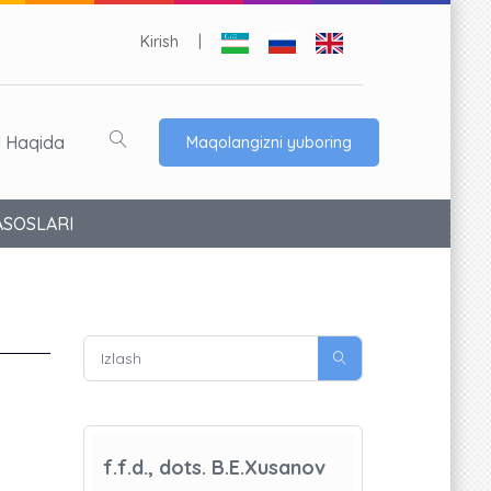
Kirish
|
l Haqida
Maqolangizni yuboring
ASOSLARI
f.f.d., dots. B.E.Xusanov