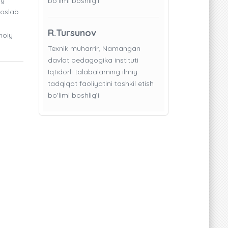
bo'limi boshlig’i
soslab
R.Tursunov
moiy
Texnik muharrir, Namangan
davlat pedagogika instituti
Iqtidorli talabalarning ilmiy
tadqiqot faoliyatini tashkil etish
bo'limi boshlig’i