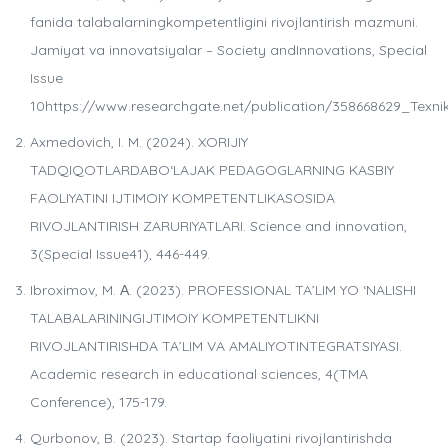
fanida talabalarningkompetentligini rivojlantirish mazmuni.
Jamiyat va innovatsiyalar – Society andInnovations, Special
Issue
10https://www.researchgate.net/publication/358668629_Texnik
Axmedovich, I. M. (2024). XORIJIY
TADQIQOTLARDABO‘LAJAK PEDAGOGLARNING KASBIY
FAOLIYATINI IJTIMOIY KOMPETENTLIKASOSIDA
RIVOJLANTIRISH ZARURIYATLARI. Science and innovation,
3(Special Issue41), 446-449.
Ibroximov, M. А. (2023). PROFESSIONAL TA’LIM YO ‘NALISHI
TALABALARININGIJTIMOIY KOMPETENTLIKNI
RIVOJLANTIRISHDA TA’LIM VA AMALIYOTINTEGRATSIYASI.
Academic research in educational sciences, 4(TMA
Conference), 175-179.
Qurbonov, B. (2023). Startap faoliyatini rivojlantirishda