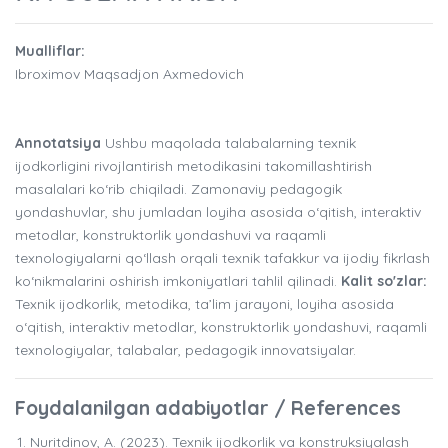
Mualliflar:
Ibroximov Maqsadjon Axmedovich
Annotatsiya
Ushbu maqolada talabalarning texnik
ijodkorligini rivojlantirish metodikasini takomillashtirish
masalalari ko‘rib chiqiladi. Zamonaviy pedagogik
yondashuvlar, shu jumladan loyiha asosida o‘qitish, interaktiv
metodlar, konstruktorlik yondashuvi va raqamli
texnologiyalarni qo‘llash orqali texnik tafakkur va ijodiy fikrlash
ko‘nikmalarini oshirish imkoniyatlari tahlil qilinadi.
Kalit so'zlar:
Texnik ijodkorlik, metodika, ta’lim jarayoni, loyiha asosida
o‘qitish, interaktiv metodlar, konstruktorlik yondashuvi, raqamli
texnologiyalar, talabalar, pedagogik innovatsiyalar.
Foydalanilgan adabiyotlar / References
Nuritdinov, A. (2023). Texnik ijodkorlik va konstruksiyalash