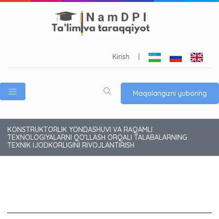
Kirish
|
Maqolangizni yuboring
KONSTRUKTORLIK YONDASHUVI VA RAQAMLI
TEXNOLOGIYALARNI QO‘LLASH ORQALI TALABALARNING
TEXNIK IJODKORLIGINI RIVOJLANTIRISH