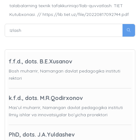
talabalarning texnik tafakkuriniqo‘llab-quvvatlash. TIET
Kutubxonasi. // https://lib.tiet.uz/file/20220817092744.pdf
f.f.d., dots. B.E.Xusanov
Bosh muharrir, Namangan davlat pedagogika instituti
rektori
k.f.d., dots. M.R.Qodirxonov
Mas’ul muharrir, Namangan davlat pedagogika instituti
Ilmiy ishlar va innovatsiyalar bo’yicha prorektori
PhD, dots. J.A.Yuldashev