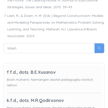
the Future. The Clearing House: A Journal of Educational
Strategies, Issues and Ideas. 2010. 39–43.
Lesh, R., & Doerr, H. M. (Eds.) Beyond Constructivism: Models
and Modeling Perspectives on Mathematics Problem Solving,
Learning, and Teaching. Mahwah, NJ: Lawrence Erlbaum
Associates. 2003.
f.f.d., dots. B.E.Xusanov
Bosh muharrir, Namangan davlat pedagogika instituti
rektori
k.f.d., dots. M.R.Qodirxonov
Mas’ul muharrir, Namangan davlat pedagogika instituti