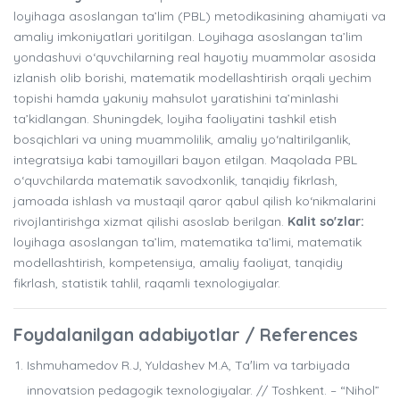
loyihaga asoslangan ta’lim (PBL) metodikasining ahamiyati va
amaliy imkoniyatlari yoritilgan. Loyihaga asoslangan ta’lim
yondashuvi o‘quvchilarning real hayotiy muammolar asosida
izlanish olib borishi, matematik modellashtirish orqali yechim
topishi hamda yakuniy mahsulot yaratishini ta’minlashi
ta’kidlangan. Shuningdek, loyiha faoliyatini tashkil etish
bosqichlari va uning muammolilik, amaliy yo‘naltirilganlik,
integratsiya kabi tamoyillari bayon etilgan. Maqolada PBL
o‘quvchilarda matematik savodxonlik, tanqidiy fikrlash,
jamoada ishlash va mustaqil qaror qabul qilish ko‘nikmalarini
rivojlantirishga xizmat qilishi asoslab berilgan.
Kalit so'zlar:
loyihaga asoslangan ta’lim, matematika ta’limi, matematik
modellashtirish, kompetensiya, amaliy faoliyat, tanqidiy
fikrlash, statistik tahlil, raqamli texnologiyalar.
Foydalanilgan adabiyotlar / References
Ishmuhamedov R.J, Yuldashev M.A, Taʼlim va tarbiyada
innovatsion pedagogik texnologiyalar. // Toshkent. – “Nihol”