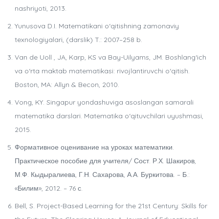
nashriyoti, 2013.
Yunusova D.I. Matematikani o‘qitishning zamonaviy
texnologiyalari, (darslik) T.: 2007–258 b.
Van de Uoll , JA, Karp, KS va Bay-Uilyams, JM. Boshlang‘ich
va o‘rta maktab matematikasi: rivojlantiruvchi o‘qitish.
Boston, MA: Allyn & Becon, 2010.
Vong, KY. Singapur yondashuviga asoslangan samarali
matematika darslari. Matematika o‘qituvchilari uyushmasi,
2015.
Формативное оценивание на уроках математики.
Практическое пособие для учителя/ Сост. Р.Х. Шакиров,
М.Ф. Кыдыралиева, Г.Н. Сахарова, А.А. Буркитова. – Б.:
«Билим», 2012. – 76 с.
Bell, S. Project-Based Learning for the 21st Century: Skills for