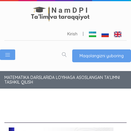
Kirish
|
Maqolangizni yuboring
MATEMATIKA DARSLARIDA LOYIHAGA ASOSLANGAN TA’LIMNI
TASHKIL QILISH