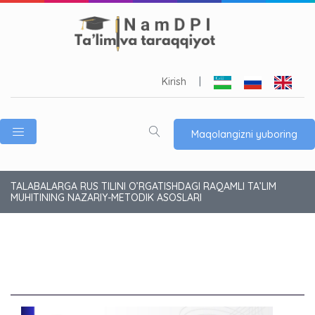
Kirish
|
Maqolangizni yuboring
TALABALARGA RUS TILINI O’RGATISHDAGI RAQAMLI TA’LIM
MUHITINING NAZARIY-METODIK ASOSLARI