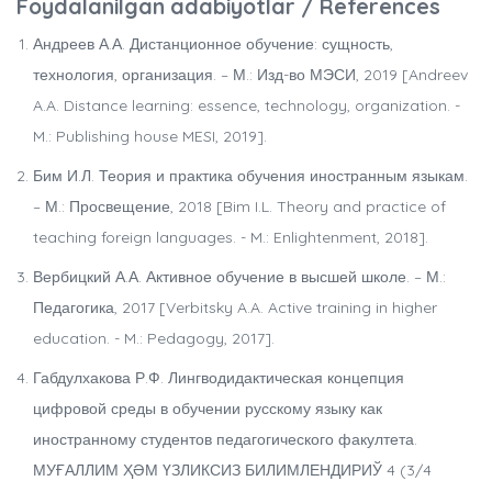
Foydalanilgan adabiyotlar / References
Андреев А.А. Дистанционное обучение: сущность,
технология, организация. – М.: Изд-во МЭСИ, 2019 [Andreev
A.A. Distance learning: essence, technology, organization. -
M.: Publishing house MESI, 2019].
Бим И.Л. Теория и практика обучения иностранным языкам.
– М.: Просвещение, 2018 [Bim I.L. Theory and practice of
teaching foreign languages. - M.: Enlightenment, 2018].
Вербицкий А.А. Активное обучение в высшей школе. – М.:
Педагогика, 2017 [Verbitsky A.A. Active training in higher
education. - M.: Pedagogy, 2017].
Габдулхакова Р.Ф. Лингводидактическая концепция
цифровой среды в обучении русскому языку как
иностранному студентов педагогического факултета.
МУҒАЛЛИМ ҲӘМ ҮЗЛИКСИЗ БИЛИМЛЕНДИРИЎ 4 (3/4