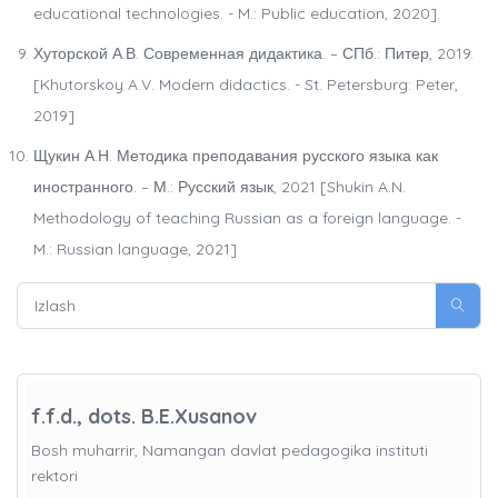
educational technologies. - M.: Public education, 2020].
Хуторской А.В. Современная дидактика. – СПб.: Питер, 2019.
[Khutorskoy A.V. Modern didactics. - St. Petersburg: Peter,
2019]
Щукин А.Н. Методика преподавания русского языка как
иностранного. – М.: Русский язык, 2021 [Shukin A.N.
Methodology of teaching Russian as a foreign language. -
M.: Russian language, 2021]
f.f.d., dots. B.E.Xusanov
Bosh muharrir, Namangan davlat pedagogika instituti
rektori