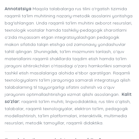
Annotatsiya
Maqola talabalarga rus tilini o‘rgatish tizimida
raqamli ta’lim muhitining nazariy-metodik asoslarini yoritishga
bag‘ishlangan. Unda raqamli ta’lim muhitini axborot resurslari,
texnologik vositalar hamda tashkiliy-pedagogik sharoitlarni
o‘zida mujassam etgan integratsiyalashgan pedagogik
makon sifatida talqin etishga oid zamonaviy yondashuvlar
tahlil qilingan. Shuningdek, ta’lim mazmunini tanlash, o‘quv
materiallarini raqamli shakllarda taqdim etish hamda ta’lim
jarayoni ishtirokchilari o‘rtasidagi o‘zaro hamkorlikni samarali
tashkil etish masalalariga alohida e’tibor qaratilgan. Raqamli
texnologiyalarni ta’lim jarayoniga samarali integratsiya qilish
talabalarning til tayyorgarligi sifatini oshirish va o‘quv
jarayonini optimallashtirishga xizmat qilishi asoslangan..
Kalit
so'zlar:
raqamli ta’lim muhiti, lingvodidaktika, rus tilini o’qitish,
talabalar, raqamli texnologiyalar, elektron ta’lim, pedagogik
modellashtirish, ta’lim platformalari, interaktivlik, multimedia
resurslari, metodik tamoyillar, raqamli didaktika.