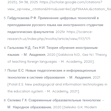
2025), 34-38, 2025. https://scholar.google.com/citations?
view_op=view_citation&hl=ru&user=kxCzpfYAAAAJ&citation_
Габдулхакова Р.Ф. Применение цифровых технологий в
преподавании русского языка как иностранного студентам
педагогических факультетов. 2025г. https://science-
research.uz/index.php/involta/article/view/117/171
Гальскова Н.Д., Гез Н.И. Теория обучения иностранным
языкам. – М.: Академия, 2020 [Galskova N.D., Gez N.I. Theory
of teaching foreign languages. - M.: Academy, 2020].
Полат Е.С. Новые педагогические и информационные
технологии в системе образования. – М.: Академия, 2021
[Polat E.S. New pedagogical and information technologies in
the education system. - M.: Academy, 2021].
Селевко Г.К. Современные образовательные технологии. –
М.: Народное образование, 2020 [Selevko G.K. Modern