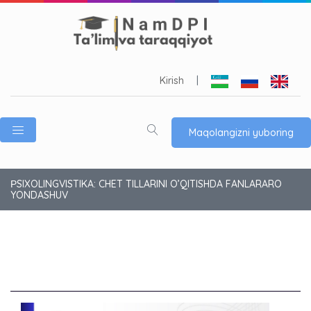
Kirish
|
Maqolangizni yuboring
РSIXOLINGVISTIKA: CHET TILLARINI O’QITISHDA FANLARARO
YONDASHUV