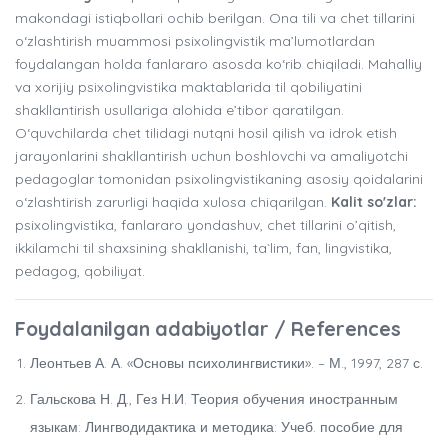
makondagi istiqbollari ochib berilgan. Ona tili va chet tillarini
o‘zlashtirish muammosi psixolingvistik ma’lumotlardan
foydalangan holda fanlararo asosda ko‘rib chiqiladi. Mahalliy
va xorijiy psixolingvistika maktablarida til qobiliyatini
shakllantirish usullariga alohida e’tibor qaratilgan.
O‘quvchilarda chet tilidagi nutqni hosil qilish va idrok etish
jarayonlarini shakllantirish uchun boshlovchi va amaliyotchi
pedagoglar tomonidan psixolingvistikaning asosiy qoidalarini
o‘zlashtirish zarurligi haqida xulosa chiqarilgan.
Kalit so'zlar:
psixolingvistika, fanlararo yondashuv, chet tillarini o’qitish,
ikkilamchi til shaxsining shakllanishi, ta`lim, fan, lingvistika,
pedagog, qobiliyat.
Foydalanilgan adabiyotlar / References
Леонтьев А. А. «Основы психолингвистики». – М., 1997, 287 с.
Гальскова Н. Д., Гез Н.И. Теория обучения иностранным
языкам: Лингводидактика и методика: Учеб. пособие для