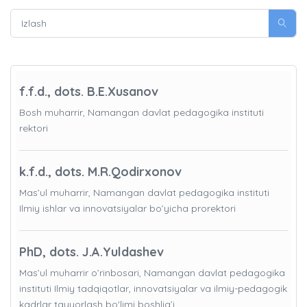
f.f.d., dots. B.E.Xusanov
Bosh muharrir, Namangan davlat pedagogika instituti
rektori
k.f.d., dots. M.R.Qodirxonov
Mas’ul muharrir, Namangan davlat pedagogika instituti
Ilmiy ishlar va innovatsiyalar bo’yicha prorektori
PhD, dots. J.A.Yuldashev
Mas’ul muharrir o’rinbosari, Namangan davlat pedagogika
instituti Ilmiy tadqiqotlar, innovatsiyalar va ilmiy-pedagogik
kadrlar tayyorlash bo'limi boshlig’i