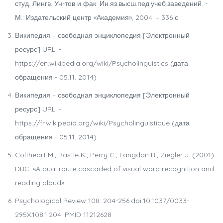
студ. Лингв. Ун-тов и фак. Ин.яз.высш.пед.учеб.заведений. -
М.: Издательский центр «Академия», 2004. – 336 с.
Википедия – свободная энциклопедия [Электронный
ресурс] URL. -
https://en.wikipedia.org/wiki/Psycholinguistics (дата
обращения - 05.11. 2014)
Википедия – свободная энциклопедия [Электронный
ресурс] URL. -
https://fr.wikipedia.org/wiki/Psycholinguistique (дата
обращения - 05.11. 2014)
Coltheart M., Rastle K., Perry C., Langdon R., Ziegler J. (2001).
DRC: «A dual route cascaded of visual word recognition and
reading aloud».
Psychological Review 108: 204-256.doi:10.1037/0033-
295X.108.1.204. PMID 11212628