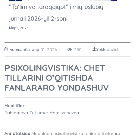
"Ta'lim va taraqqiyot" ilmiy-uslubiy
jurnali 2026-yil 2-soni
Март, 2026
чоршанба, апр 01, 2026
230
Yuklab olish
РSIXOLINGVISTIKA: CHET
TILLARINI O’QITISHDA
FANLARARO YONDASHUV
Mualliflar:
Rahmatova Zulhumor Mamitxonovna
Annotatsiya
Maqolada psixolingvistika fanining fanlararo