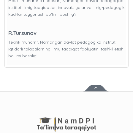
Mas’ul muharrir o’rinbosari, Namangan davlat pedagogika
instituti Ilmiy tadqiqotlar, innovatsiyalar va ilmiy-pedagogik
kadrlar tayyorlash bo'limi boshlig’i
R.Tursunov
Texnik muharrir, Namangan davlat pedagogika instituti
Iqtidorli talabalarning ilmiy tadqiqot faoliyatini tashkil etish
bo'limi boshlig’i