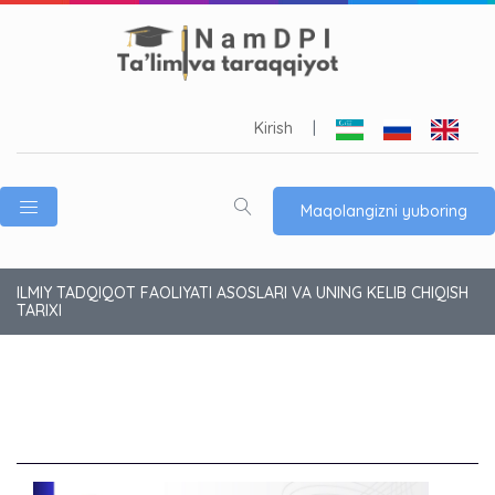
Kirish
|
Maqolangizni yuboring
ILMIY TADQIQOT FAOLIYATI ASOSLARI VA UNING KELIB CHIQISH
TARIXI