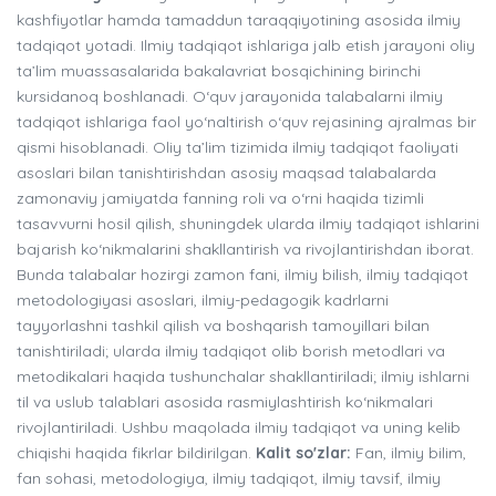
kashfiyotlar hamda tamaddun taraqqiyotining asosida ilmiy
tadqiqot yotadi. Ilmiy tadqiqot ishlariga jalb etish jarayoni oliy
ta’lim muassasalarida bakalavriat bosqichining birinchi
kursidanoq boshlanadi. O‘quv jarayonida talabalarni ilmiy
tadqiqot ishlariga faol yo‘naltirish o‘quv rejasining ajralmas bir
qismi hisoblanadi. Oliy ta’lim tizimida ilmiy tadqiqot faoliyati
asoslari bilan tanishtirishdan asosiy maqsad talabalarda
zamonaviy jamiyatda fanning roli va o‘rni haqida tizimli
tasavvurni hosil qilish, shuningdek ularda ilmiy tadqiqot ishlarini
bajarish ko‘nikmalarini shakllantirish va rivojlantirishdan iborat.
Bunda talabalar hozirgi zamon fani, ilmiy bilish, ilmiy tadqiqot
metodologiyasi asoslari, ilmiy-pedagogik kadrlarni
tayyorlashni tashkil qilish va boshqarish tamoyillari bilan
tanishtiriladi; ularda ilmiy tadqiqot olib borish metodlari va
metodikalari haqida tushunchalar shakllantiriladi; ilmiy ishlarni
til va uslub talablari asosida rasmiylashtirish ko‘nikmalari
rivojlantiriladi. Ushbu maqolada ilmiy tadqiqot va uning kelib
chiqishi haqida fikrlar bildirilgan.
Kalit so'zlar:
Fan, ilmiy bilim,
fan sohasi, metodologiya, ilmiy tadqiqot, ilmiy tavsif, ilmiy