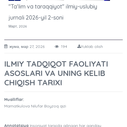
"Ta'lim va taraqqiyot" ilmiy-uslubiy
jurnali 2026-yil 2-soni
Март, 2026
жума, мар 27, 2026
194
Yuklab olish
ILMIY TADQIQOT FAOLIYATI
ASOSLARI VA UNING KELIB
CHIQISH TARIXI
Mualliflar:
Mamatkulova Nilufar Boyzoq qizi
Annotatsiya
Insoniyat tarixida qilingan har qanday