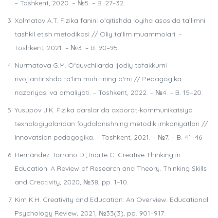
– Toshkent, 2020. – №5. – B. 27–32.
Xolmatov A.T. Fizika fanini o‘qitishda loyiha asosida ta’limni
tashkil etish metodikasi // Oliy ta’lim muammolari. –
Toshkent, 2021. – №3. – B. 90–95.
Nurmatova G.M. O‘quvchilarda ijodiy tafakkurni
rivojlantirishda ta’lim muhitining o‘rni // Pedagogika
nazariyasi va amaliyoti. – Toshkent, 2022. – №4. – B. 15–20.
Yusupov J.K. Fizika darslarida axborot-kommunikatsiya
texnologiyalaridan foydalanishning metodik imkoniyatlari //
Innovatsion pedagogika. – Toshkent, 2021. – №7. – B. 41–46
Hernández-Torrano D., Iriarte C. Creative Thinking in
Education: A Review of Research and Theory. Thinking Skills
and Creativity, 2020, №38, pp. 1–10.
Kim K.H. Creativity and Education: An Overview. Educational
Psychology Review, 2021, №33(3), pp. 901–917.