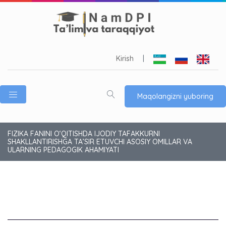
Kirish
|
Maqolangizni yuboring
FIZIKA FANINI O‘QITISHDA IJODIY TAFAKKURNI
SHAKLLANTIRISHGA TA’SIR ETUVCHI ASOSIY OMILLAR VA
ULARNING PEDAGOGIK AHAMIYATI