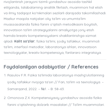
rivojlantirish jarayoni tizimli yondashuv asosida tashkil
etilganda, talabalarning analitik fikrlash, muammoni hal etish
va ilmiy tadqiqot ko‘nikmalari sezilarli darajada takomillashadi.
Mazkur maqola natijalari oliy ta’lim va umumta’lim
muassasalarida fizika fanini o‘qitish metodikasini boyitish,
innovatsion ta’lim strategiyalarini amaliyotga joriy etish
hamda kreativ kompetensiyalarni shakllantirishga xizmat
qiladi.
Kalit so'zlar:
fizika ta’limi, ijodiy tafakkur, muammoli
ta’lim, interfaol metodlar, laboratoriya ishlari, innovatsion
texnologiyalar, kreativ kompetensiya, fanlararo integratsiya.
Foydalanilgan adabiyotlar / References
Rasulov F.R. Fizika ta’limida laboratoriya mashg‘ulotlarining
ijodiy tafakkur rivojiga ta’siri // Fan, ta’lim va texnologiya. –
Samarqand, 2022. – №1. – B. 58–63.
Omonova Z.X. Kompetensiyaviy yondashuv asosida fizika
fanini o‘qitishning dolzarb masalalari // Ta’lim muammolari.