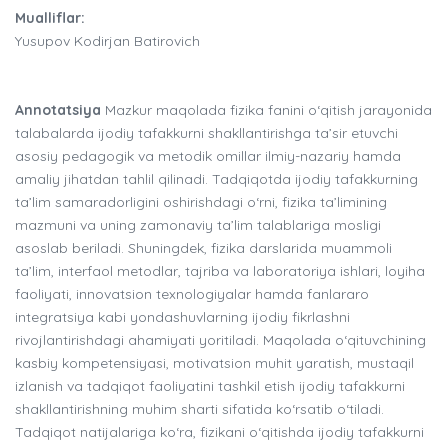
Mualliflar:
Yusupov Kodirjan Batirovich
Annotatsiya
Mazkur maqolada fizika fanini o‘qitish jarayonida
talabalarda ijodiy tafakkurni shakllantirishga ta’sir etuvchi
asosiy pedagogik va metodik omillar ilmiy-nazariy hamda
amaliy jihatdan tahlil qilinadi. Tadqiqotda ijodiy tafakkurning
ta’lim samaradorligini oshirishdagi o‘rni, fizika ta’limining
mazmuni va uning zamonaviy ta’lim talablariga mosligi
asoslab beriladi. Shuningdek, fizika darslarida muammoli
ta’lim, interfaol metodlar, tajriba va laboratoriya ishlari, loyiha
faoliyati, innovatsion texnologiyalar hamda fanlararo
integratsiya kabi yondashuvlarning ijodiy fikrlashni
rivojlantirishdagi ahamiyati yoritiladi. Maqolada o‘qituvchining
kasbiy kompetensiyasi, motivatsion muhit yaratish, mustaqil
izlanish va tadqiqot faoliyatini tashkil etish ijodiy tafakkurni
shakllantirishning muhim sharti sifatida ko‘rsatib o‘tiladi.
Tadqiqot natijalariga ko‘ra, fizikani o‘qitishda ijodiy tafakkurni