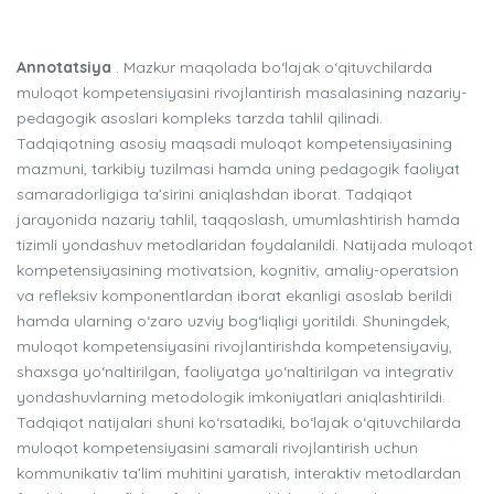
Annotatsiya
. Mazkur maqolada bo‘lajak o‘qituvchilarda
muloqot kompetensiyasini rivojlantirish masalasining nazariy-
pedagogik asoslari kompleks tarzda tahlil qilinadi.
Tadqiqotning asosiy maqsadi muloqot kompetensiyasining
mazmuni, tarkibiy tuzilmasi hamda uning pedagogik faoliyat
samaradorligiga ta’sirini aniqlashdan iborat. Tadqiqot
jarayonida nazariy tahlil, taqqoslash, umumlashtirish hamda
tizimli yondashuv metodlaridan foydalanildi. Natijada muloqot
kompetensiyasining motivatsion, kognitiv, amaliy-operatsion
va refleksiv komponentlardan iborat ekanligi asoslab berildi
hamda ularning o‘zaro uzviy bog‘liqligi yoritildi. Shuningdek,
muloqot kompetensiyasini rivojlantirishda kompetensiyaviy,
shaxsga yo‘naltirilgan, faoliyatga yo‘naltirilgan va integrativ
yondashuvlarning metodologik imkoniyatlari aniqlashtirildi.
Tadqiqot natijalari shuni ko‘rsatadiki, bo‘lajak o‘qituvchilarda
muloqot kompetensiyasini samarali rivojlantirish uchun
kommunikativ ta’lim muhitini yaratish, interaktiv metodlardan