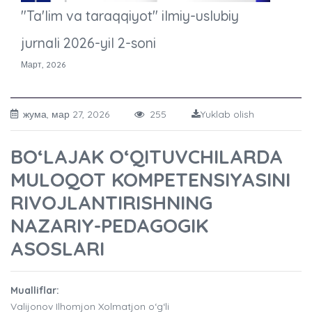
"Ta'lim va taraqqiyot" ilmiy-uslubiy
jurnali 2026-yil 2-soni
Март, 2026
жума, мар 27, 2026
255
Yuklab olish
BO‘LAJAK O‘QITUVCHILARDA
MULOQOT KOMPETENSIYASINI
RIVOJLANTIRISHNING
NAZARIY-PEDAGOGIK
ASOSLARI
Mualliflar:
Valijonov Ilhomjon Xolmatjon o‘g‘li