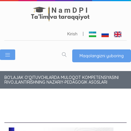
Kirish
|
Maqolangizni yuboring
BO‘LAJAK O‘QITUVCHILARDA MULOQOT KOMPETENSIYASINI
RIVOJLANTIRISHNING NAZARIY-PEDAGOGIK ASOSLARI