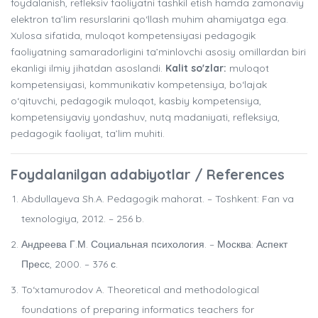
foydalanish, refleksiv faoliyatni tashkil etish hamda zamonaviy
elektron ta’lim resurslarini qo‘llash muhim ahamiyatga ega.
Xulosa sifatida, muloqot kompetensiyasi pedagogik
faoliyatning samaradorligini ta’minlovchi asosiy omillardan biri
ekanligi ilmiy jihatdan asoslandi.
Kalit so'zlar:
muloqot
kompetensiyasi, kommunikativ kompetensiya, bo‘lajak
o‘qituvchi, pedagogik muloqot, kasbiy kompetensiya,
kompetensiyaviy yondashuv, nutq madaniyati, refleksiya,
pedagogik faoliyat, ta’lim muhiti.
Foydalanilgan adabiyotlar / References
Abdullayeva Sh.A. Pedagogik mahorat. – Toshkent: Fan va
texnologiya, 2012. – 256 b.
Андреева Г.М. Социальная психология. – Москва: Аспект
Пресс, 2000. – 376 с.
To‘xtamurodov A. Theoretical and methodological
foundations of preparing informatics teachers for