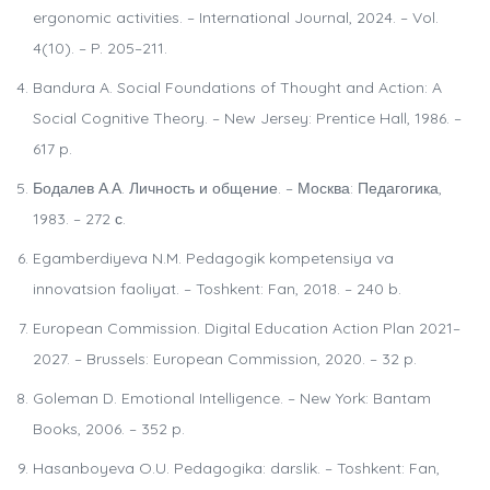
ergonomic activities. – International Journal, 2024. – Vol.
4(10). – P. 205–211.
Bandura A. Social Foundations of Thought and Action: A
Social Cognitive Theory. – New Jersey: Prentice Hall, 1986. –
617 p.
Бодалев А.А. Личность и общение. – Москва: Педагогика,
1983. – 272 с.
Egamberdiyeva N.M. Pedagogik kompetensiya va
innovatsion faoliyat. – Toshkent: Fan, 2018. – 240 b.
European Commission. Digital Education Action Plan 2021–
2027. – Brussels: European Commission, 2020. – 32 p.
Goleman D. Emotional Intelligence. – New York: Bantam
Books, 2006. – 352 p.
Hasanboyeva O.U. Pedagogika: darslik. – Toshkent: Fan,