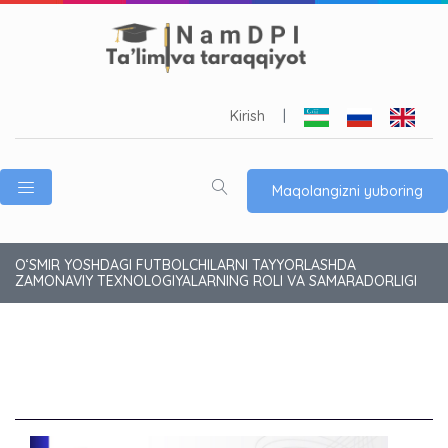
Kirish
|
Maqolangizni yuboring
O‘SMIR YOSHDAGI FUTBOLCHILARNI TAYYORLASHDA
ZAMONAVIY TEXNOLOGIYALARNING ROLI VA SAMARADORLIGI