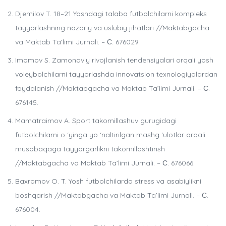
Djemilov T. 18–21 Yoshdagi talaba futbolchilarni kompleks
tayyorlashning nazariy va uslubiy jihatlari //Maktabgacha
va Maktab Ta’limi Jurnali. – С. 676029.
Imomov S. Zamonaviy rivojlanish tendensiyalari orqali yosh
voleybolchilarni tayyorlashda innovatsion texnologiyalardan
foydalanish //Maktabgacha va Maktab Ta’limi Jurnali. – С.
676145.
Mamatraimov A. Sport takomillashuv gurugidagi
futbolchilarni o ‘yinga yo ‘naltirilgan mashg ‘ulotlar orqali
musobaqaga tayyorgarlikni takomillashtirish
//Maktabgacha va Maktab Ta’limi Jurnali. – С. 676066.
Baxromov O. T. Yosh futbolchilarda stress va asabiylikni
boshqarish //Maktabgacha va Maktab Ta’limi Jurnali. – С.
676004.