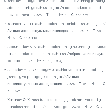
Ismailov F., Haydarova Z. Yosh futbolchi qizlarning jismoniy
sifatlarini tarbiyalash uslubiyati //Modern education and
development. – 2025. – Т. 40. – №. 4. – С. 372-379.
Iskanderov J. M. Yosh futbolchilarni tanlab olish uslubiyati //
Лучшие интеллектуальные исследования. – 2025. – Т. 58. –
№. 3. – С. 440-446.
Abdumalikov S. A. Yosh futbolchilarning hujumdagi individual
taktik harakatlarini takomillashtirish //образование и наука в
xxi веке. – 2025. – №. 68-4 (том 3).
Axmedov A. N., O‘rinboyev J. Yoshlar va bolalar futbolining
jismoniy va pedagogik ahamiyat //Лучшие
интеллектуальные исследования. – 2026. – Т. 64. – №. 1. – С.
320-324.
Хasanov О. Х. Yosh futbolchilarning yurak ritmi variabilligini
baholash metodikasi //Fan-Sportga. – 2026. – №. 2. – С. 70-