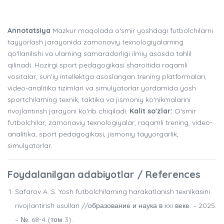
Annotatsiya
Mazkur maqolada o‘smir yoshdagi futbolchilarni
tayyorlash jarayonida zamonaviy texnologiyalarning
qo‘llanilishi va ularning samaradorligi ilmiy asosda tahlil
qilinadi. Hozirgi sport pedagogikasi sharoitida raqamli
vositalar, sun’iy intellektga asoslangan trening platformalari,
video-analitika tizimlari va simulyatorlar yordamida yosh
sportchilarning texnik, taktika va jismoniy ko‘nikmalarini
rivojlantirish jarayoni ko‘rib chiqiladi.
Kalit so'zlar:
O‘smir
futbolchilar, zamonaviy texnologiyalar, raqamli trening, video-
analitika, sport pedagogikasi, jismoniy tayyorgarlik,
simulyatorlar.
Foydalanilgan adabiyotlar / References
Safarov A. S. Yosh futbolchilarning harakatlanish texnikasini
rivojlantirish usullari //образование и наука в xxi веке. – 2025.
– №. 68-4 (том 3).