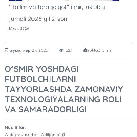
"Ta'lim va taraqqiyot" ilmiy-uslubiy
jurnali 2026-yil 2-soni
Март, 2026
жума, мар 27, 2026
221
Yuklab olish
O‘SMIR YOSHDAGI
FUTBOLCHILARNI
TAYYORLASHDA ZAMONAVIY
TEXNOLOGIYALARNING ROLI
VA SAMARADORLIGI
Mualliflar:
Obidov Jasurbek Odiljon o’g’li